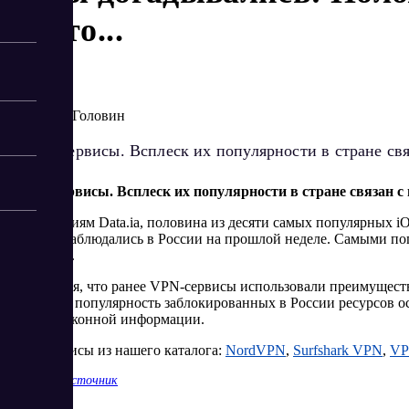
— это...
8/17/2023
Артур Головин
...VPN-сервисы. Всплеск их популярности в стране св
...VPN-сервисы. Всплеск их популярности в стране связан 
По сведениям Data.ia, половина из десяти самых популярных i
которые наблюдались в России на прошлой неделе. Самыми попул
и VPNIFY.
Отмечается, что ранее VPN-сервисы использовали преимуществ
поскольку популярность заблокированных в России ресурсов о
противозаконной информации.
VPN-сервисы из нашего каталога:
NordVPN
,
Surfshark VPN
,
VP
Показать источник