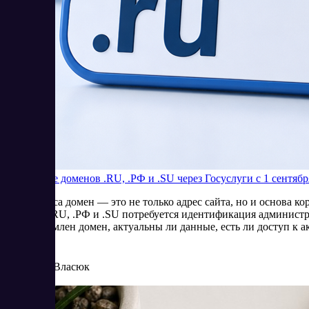
Продление доменов .RU, .РФ и .SU через Госуслуги с 1 сентябр
Для бизнеса домен — это не только адрес сайта, но и основа 
доменов .RU, .РФ и .SU потребуется идентификация администр
кого оформлен домен, актуальны ли данные, есть ли доступ к а
8/4/2026
Елена Власюк
Читать