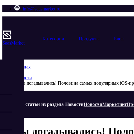
info@saasmarket.ru
Категории
Продукты
Блог
Saas
Market
Главная
Блог
Новости
А мы догадывались! Половина самых популярных iOS-пр
Еще статьи из раздела Новости
Новости
Маркетинг
Пр
А мы догадывались! Поло