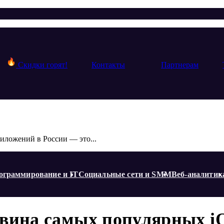
Скидки горят!
Контакты
Партнерам
иложений в России — это...
ограммирование и IT
Социальные сети и SMM
Веб-аналитик
вина самых популярных i