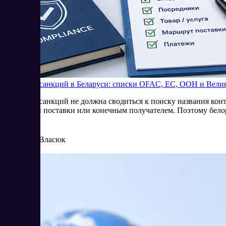
Проверка санкций в Беларуси: списки OFAC, ЕС, ООН и Вели
Проверка санкций не должна сводиться к поиску названия конт
условиями поставки или конечным получателем. Поэтому белор
8/4/2026
Елена Власюк
Читать