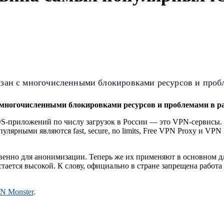
язан с многочисленными блокировками ресурсов и проб
с многочисленными блокировками ресурсов и проблемами в ра
OS-приложений по числу загрузок в России — это VPN-сервисы. Э
ярными являются fast, secure, no limits, Free VPN Proxy и VPN
енно для анонимизации. Теперь же их применяют в основном для
стается высокой. К слову, официально в стране запрещена рабо
N Monster
.