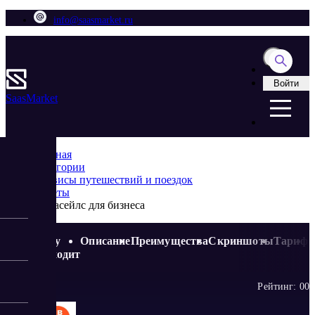
info@saasmarket.ru
Войти
Saas
Market
Главная
Категории
Cервисы путешествий и поездок
Билеты
Авиасейлс для бизнеса
Кому
Описание
Преимущества
Скриншоты
Тариф
подходит
Рейтинг:
0
0