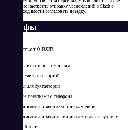
системой управления персоналом BambooHR. Также
можно настроить отправку уведомлений в Slack о
необходимости согласовать поездку.
Тарифы
Стоимость
от 0 RUB
Билеты и отели по низким ценам
Оплата по счету или картой
Документы для бухгалтерии
Управление поездками с телефона
История списаний и зачислений по компании
История списаний и зачислений по каждому сотруднику
Личный кабинет