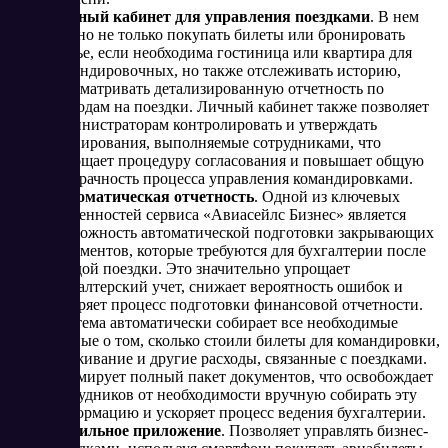
Личный кабинет для управления поездками
. В нем
можно не только покупать билеты или бронировать
жилье, если необходима гостиница или квартира для
командировочных, но также отслеживать историю,
просматривать детализированную отчетность по
расходам на поездки. Личный кабинет также позволяет
администраторам контролировать и утверждать
бронирования, выполняемые сотрудниками, что
упрощает процедуру согласования и повышает общую
прозрачность процесса управления командировками​.
Автоматическая отчетность
. Одной из ключевых
особенностей сервиса «Авиасейлс Бизнес» является
возможность автоматической подготовки закрывающих
документов, которые требуются для бухгалтерии после
каждой поездки. Это значительно упрощает
бухгалтерский учет, снижает вероятность ошибок и
ускоряет процесс подготовки финансовой отчетности.
Система автоматически собирает все необходимые
данные о том, сколько стоили билеты для командировки,
проживание и другие расходы, связанные с поездками.
Формирует полный пакет документов, что освобождает
сотрудников от необходимости вручную собирать эту
информацию и ускоряет процесс ведения бухгалтерии​.
Мобильное приложение
. Позволяет управлять бизнес-