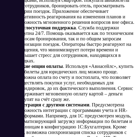
поездками, используя смартфон: покупать авиабилеты
для сотрудников, бронировать отель, просматривать
истории поездок. Приложение обеспечивает
оперативность реагирования на изменения планов и
возможность мгновенного решения вопросов вне офиса.
Круглосуточная поддержка
. Служба поддержки
доступна 24/7. Помощь оказывается как по техническим
вопросам бронирования, так и по общим запросам
организации поездок. Операторы быстро реагируют на
обращения, что минимизирует потери времени и
уменьшает стресс для сотрудников, находящихся в
поездках​.
Гибкие опции оплаты
. Используя «Авиасейлс», купить
авиабилеты для юридических лиц можно проще.
Возможна оплата по счету и постоплата, что позволяет
осуществлять покупки услуг, необходимых для
командировок, до их фактического выполнения. Сервис
поддерживает мгновенную оплату картой – деньги
поступят на счёт сразу же.
Интеграция с другими системами
. Предусмотрена
возможность интеграции с программами учета и HR-
платформами. Например, для 1С предусмотрен модуль,
автоматизирующий загрузку информации по билетам и
гостиницам в конфигурацию 1С:Бухгалтерия. Кроме
того, возможна синхронизация списка сотрудников с