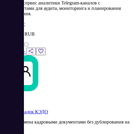
TGStat — сервис аналитики Telegram-каналов с
инструментами для аудита, мониторинга и планирования
продвижения.
Маркетинг
Цена:
от 0 RUB
Сравнить
Подробнее
Контур Диадок КЭДО
Сервис обмена кадровыми документами без дублирования на
бумаге