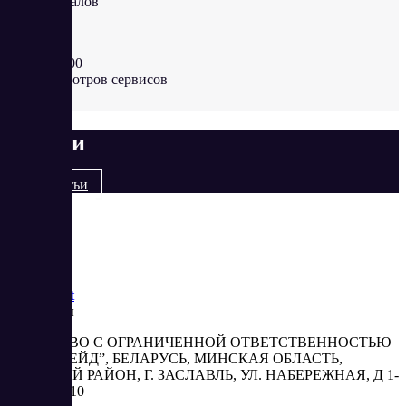
рефералов
>50 000
просмотров сервисов
Статьи
Все статьи
Saas
Market
Реквизиты
ОБЩЕСТВО С ОГРАНИЧЕННОЙ ОТВЕТСТВЕННОСТЬЮ
“АБЕСТРЕЙД”, БЕЛАРУСЬ, МИНСКАЯ ОБЛАСТЬ,
МИНСКИЙ РАЙОН, Г. ЗАСЛАВЛЬ, УЛ. НАБЕРЕЖНАЯ, Д 1-
2, КОМ. 310