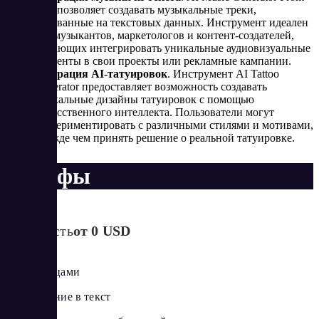
Text позволяет создавать музыкальные треки,
основанные на текстовых данных. Инструмент идеален
для музыкантов, маркетологов и контент-создателей,
желающих интегрировать уникальные аудиовизуальные
элементы в свои проекты или рекламные кампании.
Генерация AI-татуировок
. Инструмент AI Tattoo
Generator предоставляет возможность создавать
уникальные дизайны татуировок с помощью
искусственного интеллекта. Пользователи могут
экспериментировать с различными стилями и мотивами,
прежде чем принять решение о реальной татуировке.
Тарифы
Стоимость
от 0 USD
Обмен лицами
Изображение в текст