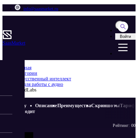
info@saasmarket.ru
Войти
Saas
Market
Главная
Категории
Искусственный интеллект
ИИ для работы с аудио
BasedLabs
Кому
Описание
Преимущества
Скриншоты
Тариф
подходит
Рейтинг:
0
0