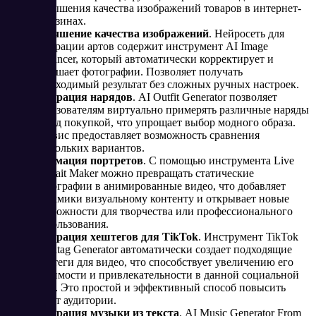
повышения качества изображений товаров в интернет-
магазинах.
Улучшение качества изображений
. Нейросеть для
генерации артов содержит инструмент AI Image
Enhancer, который автоматически корректирует и
улучшает фотографии. Позволяет получать
необходимый результат без сложных ручных настроек​.
Генерация нарядов
. AI Outfit Generator позволяет
пользователям виртуально примерять различные наряды
перед покупкой, что упрощает выбор модного образа.
Сервис предоставляет возможность сравнения
нескольких вариантов.
Анимация портретов
. С помощью инструмента Live
Portrait Maker можно превращать статические
фотографии в анимированные видео, что добавляет
динамики визуальному контенту и открывает новые
возможности для творчества или профессионального
использования​​.
Генерация хештегов для TikTok
. Инструмент TikTok
Hashtag Generator автоматически создает подходящие
хештеги для видео, что способствует увеличению его
видимости и привлекательности в данной социальной
сети. Это простой и эффективный способ повысить
охват аудитории.
Генерация музыки из текста
. AI Music Generator From