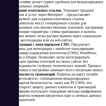
комиссиями делает сервис удобным для международных
и локальных операций​.
Создание платежных ссылок
. Упрощает продажу
товаров и услуг через Интернет – предоставляет
инструмент для создания платежных ссылок.
Пользователи могут генерировать ссылки для
одноразовых или множественных платежей, настраивая
следующие параметры: сумма транзакции и валюта.
Ссылки можно легко распространять через социальные
сети, мессенджеры или на веб-сайтах.
Интеграция с популярными CMS
. Предлагает
плагины для интеграции с наиболее популярными
системами управления контентом (CMS): WordPress,
Joomla и Drupal. Позволяет легко интегрировать
функции приема платежей на своих сайтах без
необходимости глубоких технических знаний. Процесс
установки и настройки занимает всего несколько минут.
Безопасность транзакций
. Перевод на карту онлайн
осуществляется с соблюдением международных
стандартов безопасности, таких как PCI DSS, что
гарантирует защиту данных клиентов и транзакций.
Платформа использует передовые методы шифрования
для защиты номеров кредитных карт и личных данных
пользователей.