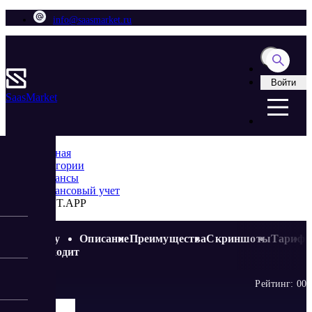
info@saasmarket.ru
Войти
Saas
Market
Главная
Категории
Финансы
Финансовый учет
CENT.APP
Кому
Описание
Преимущества
Скриншоты
Тариф
подходит
Рейтинг:
0
0