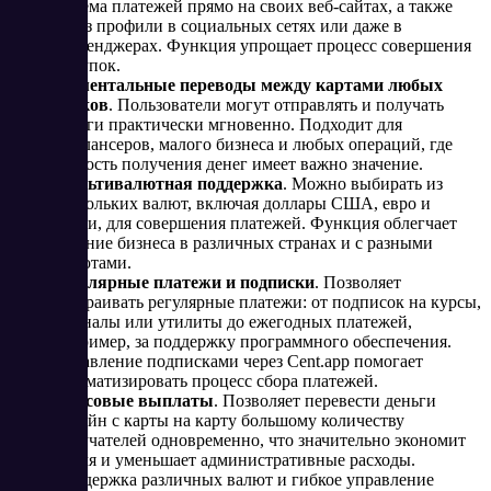
приема платежей прямо на своих веб-сайтах, а также
через профили в социальных сетях или даже в
мессенджерах. Функция упрощает процесс совершения
покупок.
Моментальные переводы между картами любых
банков
. Пользователи могут отправлять и получать
деньги практически мгновенно. Подходит для
фрилансеров, малого бизнеса и любых операций, где
скорость получения денег имеет важно значение​.
Мультивалютная поддержка
. Можно выбирать из
нескольких валют, включая доллары США, евро и
рубли, для совершения платежей. Функция облегчает
ведение бизнеса в различных странах и с разными
валютами.
Регулярные платежи и подписки
. Позволяет
настраивать регулярные платежи: от подписок на курсы,
журналы или утилиты до ежегодных платежей,
например, за поддержку программного обеспечения.
Управление подписками через Cent.app помогает
автоматизировать процесс сбора платежей.
Массовые выплаты
. Позволяет перевести деньги
онлайн с карты на карту большому количеству
получателей одновременно, что значительно экономит
время и уменьшает административные расходы.
Поддержка различных валют и гибкое управление