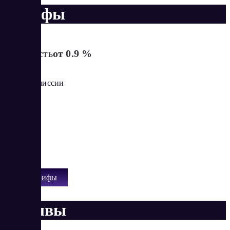
Тарифы
Стоимость
от 0.9 %
Сплит комиссии
Доллары
Евро
Рубли
Тенге
Все тарифы
Отзывы