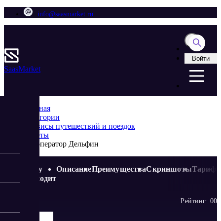
info@saasmarket.ru
Войти
Saas
Market
Главная
Категории
Cервисы путешествий и поездок
Билеты
Туроператор Дельфин
Кому
Описание
Преимущества
Скриншоты
Тариф
подходит
Рейтинг:
0
0