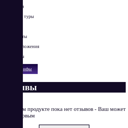
Санатории
Активные туры
Круизы
Авиабилеты
Спецпредложения
Трансферы
Все тарифы
Отзывы
О данном продукте пока нет отзывов - Ваш может
стать первым