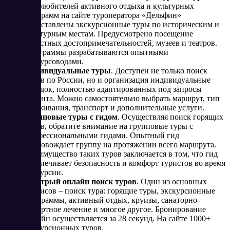
Для любителей активного отдыха и культурных
программ на сайте туроператора «Дельфин»
представлены экскурсионные туры по историческим и
культурным местам. Предусмотрено посещение
известных достопримечательностей, музеев и театров.
Программы разрабатываются опытными
экскурсоводами.
Индивидуальные туры
. Доступен не только поиск
туров по России, но и организация индивидуальные
поездок, полностью адаптированных под запросы
клиента. Можно самостоятельно выбрать маршрут, тип
проживания, транспорт и дополнительные услуги.
Групповые туры с гидом
. Осуществляя поиск горящих
туров, обратите внимание на групповые туры с
профессиональными гидами. Опытный гид
сопровождает группу на протяжении всего маршрута.
Преимущество таких туров заключается в том, что гид
обеспечивает безопасность и комфорт туристов во время
экскурсии.
Быстрый онлайн поиск туров
. Один из основных
сервисов – поиск тура: горящие туры, экскурсионные
программы, активный отдых, круизы, санаторно-
курортное лечение и многое другое. Бронирование
онлайн осуществляется за 28 секунд. На сайте 1000+
экскурсионных туров.