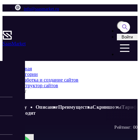
info@saasmarket.ru
Войти
Saas
Market
Главная
Категории
Разработка и создание сайтов
Конструктор сайтов
Divly
Кому
Описание
Преимущества
Скриншоты
Тариф
подходит
Рейтинг:
0
0