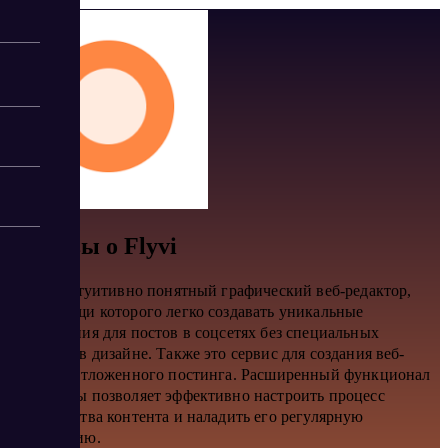
Отзывы о Flyvi
Flyvi – интуитивно понятный графический веб-редактор,
при помощи которого легко создавать уникальные
изображения для постов в соцсетях без специальных
познаний в дизайне. Также это сервис для создания веб-
сторис и отложенного постинга. Расширенный функционал
программы позволяет эффективно настроить процесс
производства контента и наладить его регулярную
публикацию.