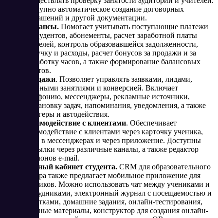
осуществлять проверку занятости аудиторий и учителей.
Доступно автоматическое создание договорных
соглашений и другой документации.
Финансы.
Помогает учитывать поступающие платежи
от студентов, абонементы, расчет заработной платы
учителей, контроль образовавшейся задолженности,
выручку и расходы, расчет бонусов за продажи и за
выработку часов, а также формирование балансовых
отчетов​.
Продажи
. Позволяет управлять заявками, лидами,
пробными занятиями и конверсией. Включает
телефонию, мессенджеры, рекламные источники,
постановку задач, напоминания, уведомления, а также
триггеры и автодействия​.
Взаимодействие с клиентами
. Обеспечивает
взаимодействие с клиентами через карточку ученика,
чаты в мессенджерах и через приложение. Доступны
рассылки через различные каналы, а также редактор
шаблонов e-mail​.
Личный кабинет студента.
CRM для образовательного
центра также предлагает мобильное приложение для
учеников. Можно использовать чат между учениками и
сотрудниками, электронный журнал с посещаемостью и
отметками, домашние задания, онлайн-тестирования,
учебные материалы, конструктор для создания онлайн-