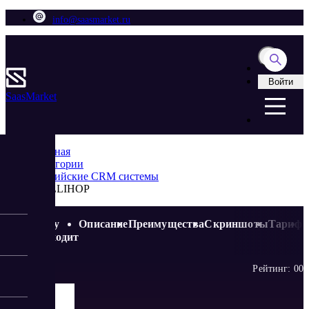
info@saasmarket.ru
Войти
Saas
Market
Главная
Категории
Российские CRM системы
HOLLIHOP
Кому
Описание
Преимущества
Скриншоты
Тариф
подходит
Рейтинг:
0
0