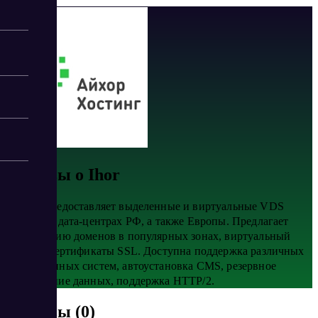
Отзывы о Ihor
Сервис предоставляет выделенные и виртуальные VDS
серверы в дата-центрах РФ, а также Европы. Предлагает
регистрацию доменов в популярных зонах, виртуальный
хостинг, сертификаты SSL. Доступна поддержка различных
операционных систем, автоустановка CMS, резервное
копирование данных, поддержка HTTP/2.
Отзывы (0)