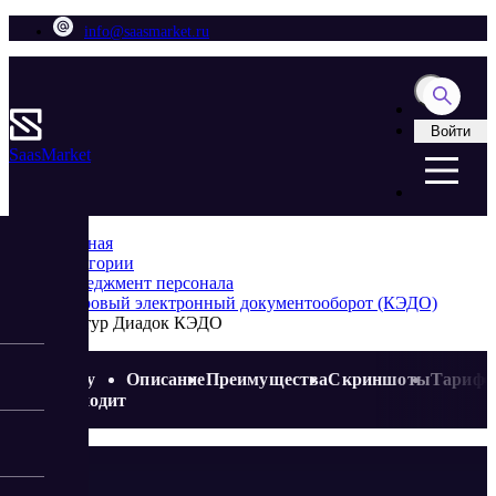
info@saasmarket.ru
Войти
Saas
Market
Главная
Категории
Менеджмент персонала
Кадровый электронный документооборот (КЭДО)
Контур Диадок КЭДО
Кому
Описание
Преимущества
Скриншоты
Тариф
подходит