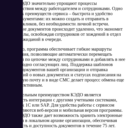
Контур КЭДО значительно упрощают процессы
взаимодействия между работодателем и сотрудниками. Одно
из главных преимуществ сервиса – быстрота и удобство
обмена документами: их можно создать и отправить в
несколько кликов, без необходимости личной встречи.
Подписание документов происходит удаленно, что экономит
время и силы, освобождая сотрудников от хождений в отдел
кадров и ожиданий в очереди.
Кроме того, программа обеспечивает гибкие маршруты
согласования, позволяющие автоматически перемещать
документы по цепочке между сотрудниками и добавлять в нее
сколько угодно согласующих лиц. Поддержка шаблонов
кадровых документов вашей организации и отправка
уведомлений о новых документах и статусах подписания на
электронную почту и в виде СМС делает процесс обмена еще
более эффективным.
Дополнительным преимуществом КЭДО является
возможность интеграции с другими учетными системами,
такими как 1С или SAP. Для удобства работы с сервисом
предоставляются веб-версия и мобильная версия программы.
Контур КЭДО также дает возможность хранить электронные
документы в локальном архиве организации, обеспечивая
безопасность и доступность документов в течение 75 лет.