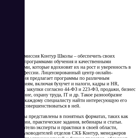
Основная миссия Контур Школы – обеспечить своих
учащихся программами обучения и качественными
материалами, которые вдохновят их на рост и уверенность в
своей профессии. Лицензированный центр онлайн-
образования предлагает программы по различным
направлениям, включая бухучет и налоги, кадры и HR,
маркетинг, закупки согласно 44-ФЗ и 223-ФЗ, продажи, бизнес
и управление, охрану труда, IT и др. Такое разнообразие
позволяет каждому специалисту найти интересующую его
область и совершенствоваться в ней.
Программы представлены в понятных форматах, таких как
видеолекции, практические задания, вебинары и статьи.
Преподаватели-эксперты и практики в своей области,
включая руководителей отделов СКБ Контур, менеджеров