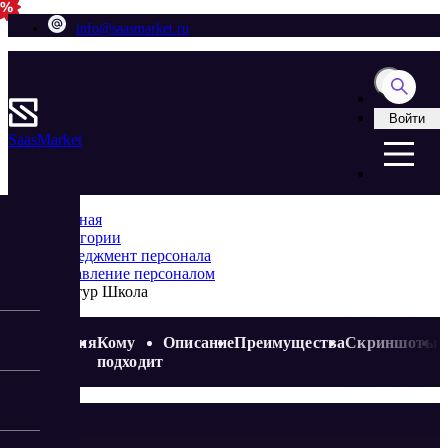
info@saasmarket.ru
Войти
Saas
Market
Главная
Категории
Менеджмент персонала
Управление персоналом
Контур Школа
Акция
Кому
Описание
Преимущества
Скриншоты
подходит