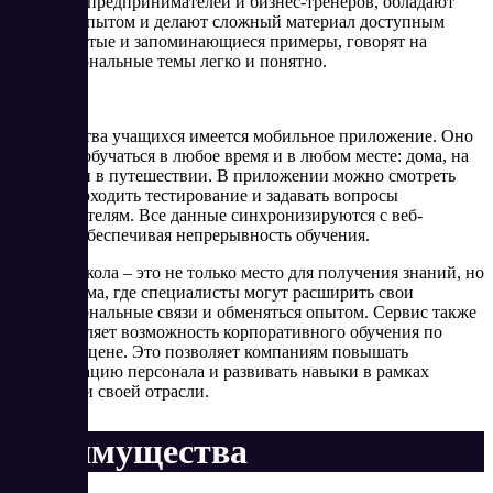
проектов, предпринимателей и бизнес-тренеров, обладают
богатым опытом и делают сложный материал доступным
через простые и запоминающиеся примеры, говорят на
профессиональные темы легко и понятно.
Для удобства учащихся имеется мобильное приложение. Оно
помогает обучаться в любое время и в любом месте: дома, на
работе или в путешествии. В приложении можно смотреть
уроки, проходить тестирование и задавать вопросы
преподавателям. Все данные синхронизируются с веб-
версией, обеспечивая непрерывность обучения.
Контур Школа – это не только место для получения знаний, но
и платформа, где специалисты могут расширить свои
профессиональные связи и обменяться опытом. Сервис также
предоставляет возможность корпоративного обучения по
выгодной цене. Это позволяет компаниям повышать
квалификацию персонала и развивать навыки в рамках
специфики своей отрасли.
Преимущества