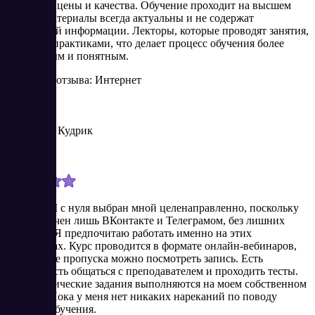
сочетание цены и качества. Обучение проходит на высшем
уровне, материалы всегда актуальны и не содержат
устаревшей информации. Лекторы, которые проводят занятия,
являются практиками, что делает процесс обучения более
интересным и понятным.
Источник отзыва: Интернет
Владимир Кудрик
Новичок
1/24/2024
Курс SMM с нуля выбран мной целенаправленно, поскольку
он ограничен лишь ВКонтакте и Телеграмом, без лишних
соцсетей. Я предпочитаю работать именно на этих
платформах. Курс проводится в формате онлайн-вебинаров,
но в случае пропуска можно посмотреть запись. Есть
возможность общаться с преподавателем и проходить тесты.
Все практические задания выполняются на моем собственном
проекте. Пока у меня нет никаких нареканий по поводу
качества обучения.