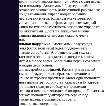
данных и личной информации при работе с сервисом.
Работа в команде
. Анонимный браузер онлайн
предоставляет возможность коллективной работы, что
удобно для компаний, управляющих большим
количеством аккаунтов. Команды могут делиться
доступом к различным профилям, при этом каждый
сотрудник получает возможность безопасно управлять
своими аккаунтами. Доступ к аккаунтам можно
настраивать индивидуально для каждого члена
команды.
Мобильная поддержка
. Анонимный браузер для
Андроид (скоро появится) будет поддерживать
мобильные устройства. Это решение для тех, кто
работает вне офиса и нуждается в доступе к своим
аккаунтам в любое время. Мобильная версия сохранит
все функции десктопной.
Гибкая настройка профилей
. Рассматривая самый
анонимный браузер, стоит обратить внимание на
доступные настройки профилей. MoreLogin позволяет
изменять параметры устройства, браузера и IP-адреса.
Предоставляет полную свободу в управлении
аккаунтами и помогает обходить блокировки. Гибкость в
настройках позволяет адаптировать сервис под
различные задачи: e-commerce, соцсети,
криптовалютные операции.