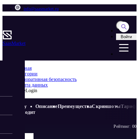
info@saasmarket.ru
Войти
Saas
Market
Главная
Категории
Корпоративная безопасность
Защита данных
MoreLogin
Кому
Описание
Преимущества
Скриншоты
Тариф
подходит
Рейтинг:
0
0