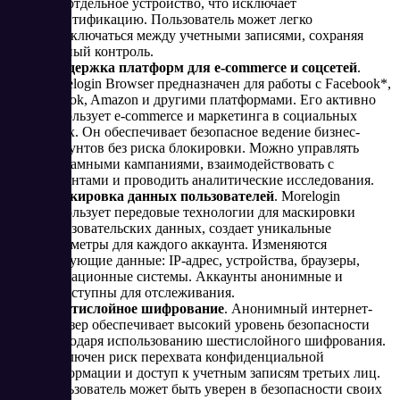
как отдельное устройство, что исключает
идентификацию. Пользователь может легко
переключаться между учетными записями, сохраняя
полный контроль.
Поддержка платформ для e-commerce и соцсетей
.
Morelogin Browser предназначен для работы с Facebook*,
TikTok, Amazon и другими платформами. Его активно
использует e-commerce и маркетинга в социальных
сетях. Он обеспечивает безопасное ведение бизнес-
аккаунтов без риска блокировки. Можно управлять
рекламными кампаниями, взаимодействовать с
клиентами и проводить аналитические исследования.
Маскировка данных пользователей
. Morelogin
использует передовые технологии для маскировки
пользовательских данных, создает уникальные
параметры для каждого аккаунта. Изменяются
следующие данные: IP-адрес, устройства, браузеры,
операционные системы. Аккаунты анонимные и
недоступны для отслеживания.
Шестислойное шифрование
. Анонимный интернет-
браузер обеспечивает высокий уровень безопасности
благодаря использованию шестислойного шифрования.
Исключен риск перехвата конфиденциальной
информации и доступ к учетным записям третьих лиц.
Пользователь может быть уверен в безопасности своих