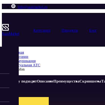
info@saasmarket.ru
Категории
Продукты
Блог
Saas
Market
Главная
Категории
Коммуникация
Виртуальная АТС
Novofon
Кому подходит
Описание
Преимущества
Скриншоты
Т