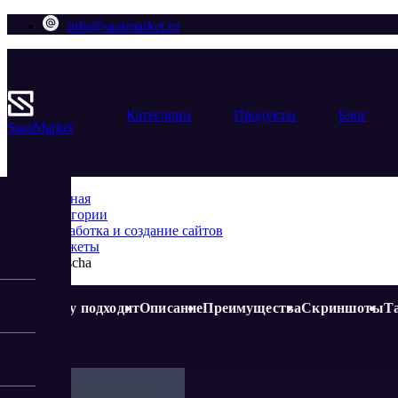
info@saasmarket.ru
Категории
Продукты
Блог
Saas
Market
Главная
Категории
Разработка и создание сайтов
Виджеты
Quescha
Кому подходит
Описание
Преимущества
Скриншоты
Т