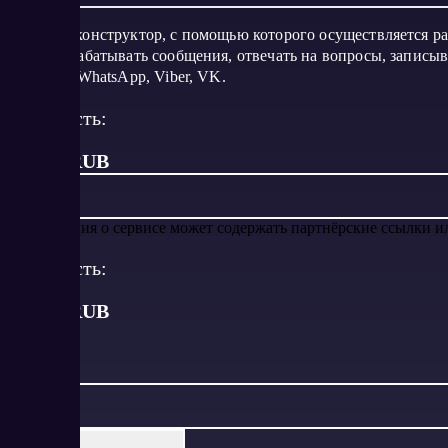
Удобный конструктор, с помощью которого осуществляется раз
могут обрабатывать сообщения, отвечать на вопросы, записы
Telegram, WhatsApp, Viber, VK.
Стоимость:
от 500 RUB
Информация о сервисе может содержать партнёрские ссылки 
Стоимость:
от
500
RUB