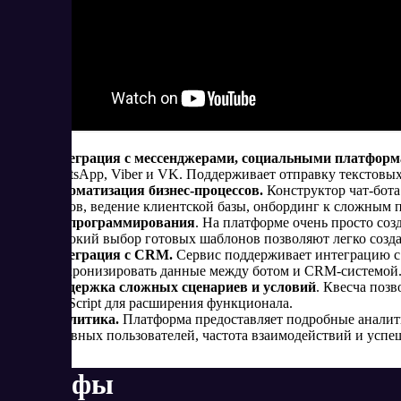
Интеграция с мессенджерами, социальными платформ
WhatsApp, Viber и VK. Поддерживает отправку текстовы
Автоматизация бизнес-процессов.
Конструктор чат-бота
счетов, ведение клиентской базы, онбординг к сложным 
Без программирования
. На платформе очень просто соз
широкий выбор готовых шаблонов позволяют легко созда
Интеграция с CRM.
Сервис поддерживает интеграцию с
синхронизировать данные между ботом и CRM-системой
Поддержка сложных сценариев и условий
. Квесча поз
JavaScript для расширения функционала.
Аналитика.
Платформа предоставляет подробные аналити
активных пользователей, частота взаимодействий и успе
Тарифы