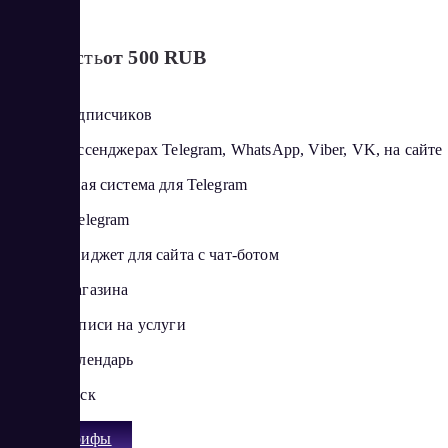
Стоимость
от 500 RUB
От 500 подписчиков
Боты в мессенджерах Telegram, WhatsApp, Viber, VK, на сайте
Реферальная система для Telegram
Web app Telegram
Лендинг/виджет для сайта с чат-ботом
Модуль магазина
Модуль записи на услуги
Google Календарь
Google Диск
Все тарифы