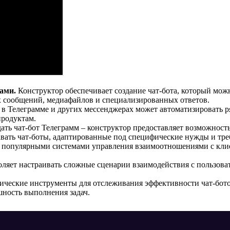
ами.
Конструктор обеспечивает создание чат-бота, который мож
х сообщений, медиафайлов и специализированных ответов.
 в Телеграмме и других мессенджерах может автоматизировать ря
продуктам.
дать чат-бот Телеграмм – конструктор предоставляет возможност
вать чат-боты, адаптированные под специфические нужды и тре
 популярными системами управления взаимоотношениями с клие
.
воляет настраивать сложные сценарии взаимодействия с пользов
ческие инструменты для отслеживания эффективности чат-бото
шность выполнения задач.