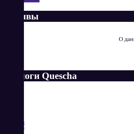
Отзывы
О дан
Аналоги Quescha
Saas
Market
Реквизиты