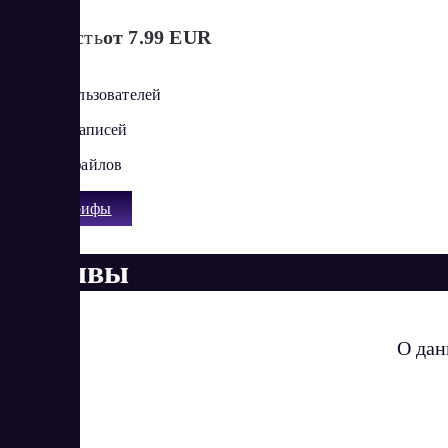
Стоимость
от 7.99 EUR
От 100 пользователей
От 2 500 записей
От 3 GB файлов
Все тарифы
Отзывы
О дан