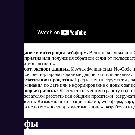
Создание и интеграция веб-форм.
В числе возможностей
мероприятия или получения обратной связи от пользоват
функциональность.
Импорт, экспорт данных.
Изучая функционал No-Code п
файлов, экспортировать данные для печати или анализа.
Автоматизация процессов.
Предлагает инструменты для
напоминания по дате или информирование о новых запис
Командная работа.
Облегчает совместную работу над п
пользователям работать над общими проектами, загружат
Виджеты.
Возможна интеграция таблиц, web-форм, карт, 
широкие возможности для кастомизации – разработка ин
Тарифы