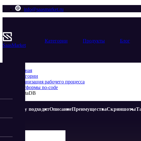
info@saasmarket.ru
Категории
Продукты
Блог
Saas
Market
Главная
Категории
Организация рабочего процесса
Платформы no-code
QuintaDB
Кому подходит
Описание
Преимущества
Скриншоты
Т