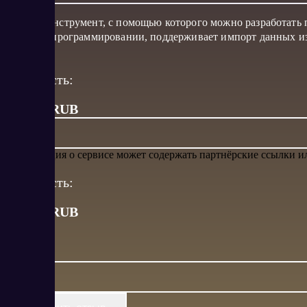
Онлайн-инструмент, с помощью которого можно разработать пр
знаний в программировании, поддерживает импорт данных из
бэкапам.
Стоимость:
от 7.99 RUB
Информация о сервисе может содержать партнёрские ссылки 
Стоимость:
от
7.99
RUB