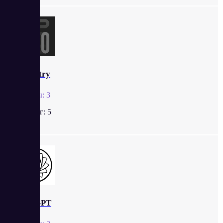
Seometry
Отзывы:
3
Рейтинг:
5
RoboGPT