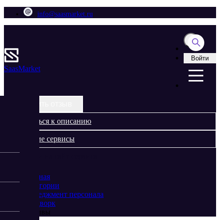
info@saasmarket.ru
Войти
Saas
Market
Оставить отзыв
Вернуться к описанию
Похожие сервисы
Перейти на сайт сервиса
Главная
Категории
Менеджмент персонала
Студворк
Отзывы