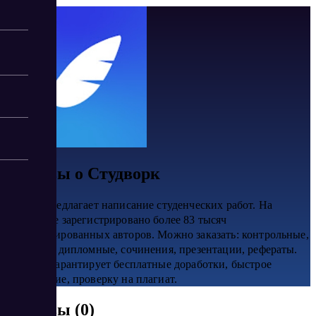
Отзывы о Студворк
Сервис предлагает написание студенческих работ. На
платформе зарегистрировано более 83 тысяч
квалифицированных авторов. Можно заказать: контрольные,
курсовые, дипломные, сочинения, презентации, рефераты.
Система гарантирует бесплатные доработки, быстрое
выполнение, проверку на плагиат.
Отзывы (0)