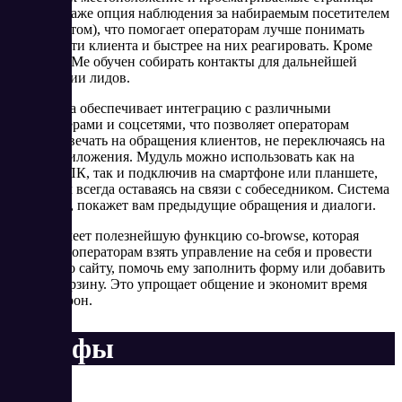
(имеется даже опция наблюдения за набираемым посетителем
сайта текстом), что помогает операторам лучше понимать
потребности клиента и быстрее на них реагировать. Кроме
того, Talk-Me обучен собирать контакты для дальнейшей
сегментации лидов.
Программа обеспечивает интеграцию с различными
мессенджерами и соцсетями, что позволяет операторам
быстро отвечать на обращения клиентов, не переключаясь на
другие приложения. Мудуль можно использовать как на
офисном ПК, так и подключив на смартфоне или планшете,
тем самым всегда оставаясь на связи с собеседником. Система
узнает его, покажет вам предыдущие обращения и диалоги.
Сервис имеет полезнейшую функцию co-browse, которая
позволяет операторам взять управление на себя и провести
клиента по сайту, помочь ему заполнить форму или добавить
товар в корзину. Это упрощает общение и экономит время
обеих сторон.
Тарифы