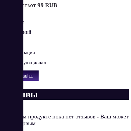
Стоимость
от 99 RUB
1 оператор
10 обращений
1 сайт
Все интеграции
Полный функционал
Все тарифы
Отзывы
О данном продукте пока нет отзывов - Ваш может
стать первым