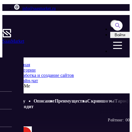
info@saasmarket.ru
Войти
Saas
Market
Главная
Категории
Разработка и создание сайтов
Онлайн-чат
Talk-Me
Кому
Описание
Преимущества
Скриншоты
Тариф
подходит
Рейтинг:
0
0