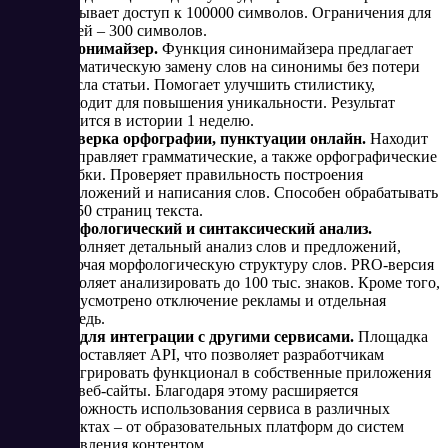
открывает доступ к 100000 символов. Ограничения для
гостей – 300 символов.
Синонимайзер.
Функция синонимайзера предлагает
автоматическую замену слов на синонимы без потери
смысла статьи. Помогает улучшить стилистику,
подходит для повышения уникальности. Результат
хранится в истории 1 неделю.
Проверка орфографии, пунктуации онлайн.
Находит
и исправляет грамматические, а также орфографические
ошибки. Проверяет правильность построения
предложений и написания слов. Способен обрабатывать
до 250 страниц текста.
Морфологический и синтаксический анализ.
Выполняет детальный анализ слов и предложений,
включая морфологическую структуру слов. PRO-версия
позволяет анализировать до 100 тыс. знаков. Кроме того,
предусмотрено отключение рекламы и отдельная
очередь.
API для интеграции с другими сервисами.
Площадка
предоставляет API, что позволяет разработчикам
интегрировать функционал в собственные приложения
или веб-сайты. Благодаря этому расширяется
возможность использования сервиса в различных
проектах – от образовательных платформ до систем
управления контентом.