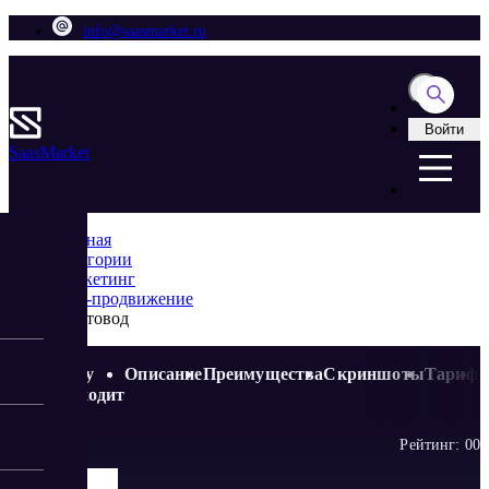
info@saasmarket.ru
Войти
Saas
Market
Главная
Категории
Маркетинг
SEO-продвижение
Текстовод
Кому
Описание
Преимущества
Скриншоты
Тариф
подходит
Рейтинг:
0
0