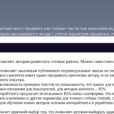
 Авторы могут продавать уже готовые тексты или выполнять ин
торам присваиваются звезды с учетом параметров проданных ст
озволяет авторам разместить готовые работы. Можно самостоятел
озволяет заказчикам публиковать индивидуальные заказы на тек
вого контента имеет право предъявить претензии автору, если ка
мента покупки.
 возможность проверки текстов на уникальность, что важно дл
овосочетаниям для покупателей, для авторов контента – 95%.
ирайтинга предлагает использовать RSS-канал платформы. Он п
ь ключевики и другие параметры для точного отбора статьей, 
для обучения новых авторов основам копирайтинга и рерайтинга
агает широкий выбор тем, что позволяет авторам выбирать зад