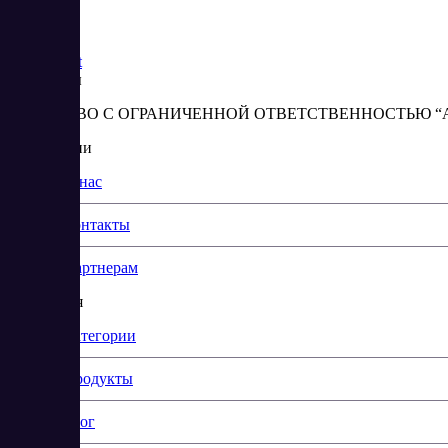
Saas
Market
Реквизиты
ОБЩЕСТВО С ОГРАНИЧЕННОЙ ОТВЕТСТВЕННОСТЬЮ “АБЕС
О компании
О нас
Контакты
Партнерам
Навигация
Категории
Продукты
Блог