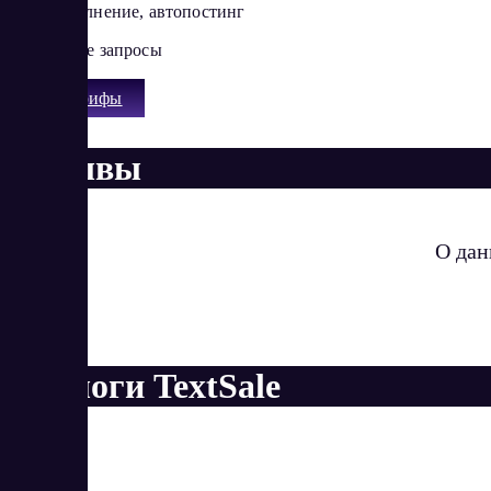
Автонаполнение, автопостинг
Поисковые запросы
Все тарифы
Отзывы
О дан
Аналоги TextSale