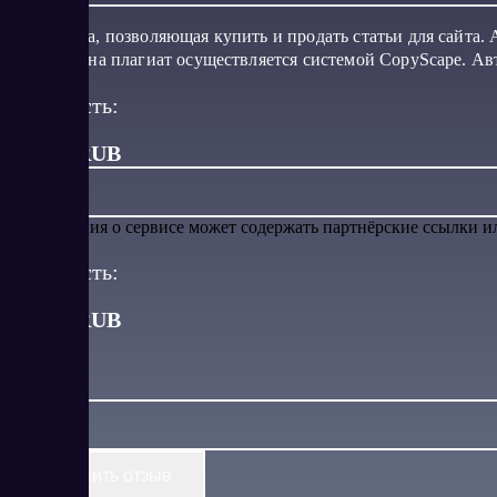
Платформа, позволяющая купить и продать статьи для сайта.
Проверка на плагиат осуществляется системой CopyScape. Ав
Стоимость:
от 100 RUB
Информация о сервисе может содержать партнёрские ссылки 
Стоимость:
от
100
RUB
Оставить отзыв