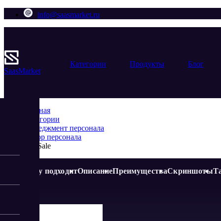
info@saasmarket.ru
Категории
Продукты
Блог
Saas
Market
Главная
Категории
Менеджмент персонала
Набор персонала
TextSale
Кому подходит
Описание
Преимущества
Скриншоты
Т