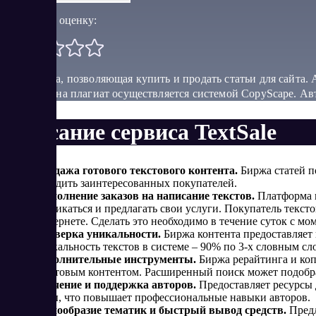
Поставить оценку:
Платформа, позволяющая купить и продать статьи для сайта.
Проверка на плагиат осуществляется системой CopyScape. Ав
Описание сервиса TextSale
Продажа готового текстового контента.
Биржа статей п
находить заинтересованных покупателей.
Выполнение заказов на написание текстов.
Платформа п
откликаться и предлагать свои услуги. Покупатель тексто
Интернете. Сделать это необходимо в течение суток с мо
Проверка уникальности.
Биржа контента предоставляет
уникальность текстов в системе – 90% по 3-х словным сл
Дополнительные инструменты.
Биржа рерайтинга и коп
текстовым контентом. Расширенный поиск может подобрат
Обучение и поддержка авторов.
Предоставляет ресурсы 
темы, что повышает профессиональные навыки авторов.
Разнообразие тематик и быстрый вывод средств.
Предл