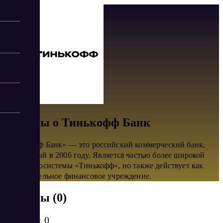
Отзывы о Тинькофф Банк
«Тинькофф Банк» — это российский коммерческий банк,
основанный в 2006 году. Является частью более широкой
онлайн-экосистемы «Тинькофф», но также действует как
самостоятельное финансовое учреждение.
Отзывы (0)
Рейтинг:
0