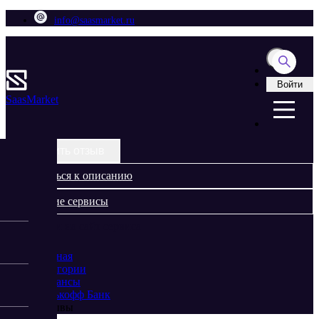
info@saasmarket.ru
Войти
Saas
Market
Оставить отзыв
Вернуться к описанию
Похожие сервисы
Перейти на сайт сервиса
Главная
Категории
Финансы
Тинькофф Банк
Отзывы