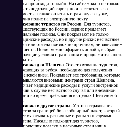
полиса происходит онлайн. На сайте можно не только
выбрать подходящий тариф, но и рассчитать его
стоимость, а также оплатить страховку сразу же,
получив полис на электронную почту.
Страхование туристов по России.
Для туристов,
путешествующих по России, сервис предлагает
специальные полисы. Они покрывают не только
медицинские расходы, но и другие риски: несчастные
случаи или отмена поездок по причинам, не зависящим
от клиента. Полис можно оформить онлайн, выбрав
подходящие условия страхования и продолжительность
покрытия.
Страховка для Шенгена
. Это страхование туристов,
выезжающих за рубеж, необходимо для получения
шенгенской визы. Покрывает все требования, которые
предъявляются визовыми центрами стран Шенгена.
Включает медицинские расходы и услуги экстренной
помощи в случае несчастного случая или внезапной
болезни во время пребывания в странах Шенгенской
зоны.
Страховка в другие страны
. У этого страхования
туристов за границей более обширный пакет, который
может охватывать различные страны за пределами
Шенгена. Идеально подходит для туристов,
планирующих поездки в несколько стран или в