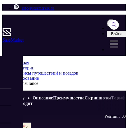
info@saasmarket.ru
Войти
Saas
Market
Главная
Категории
Cервисы путешествий и поездок
Страхование
Tripinsurance
Кому
Описание
Преимущества
Скриншоты
Тариф
подходит
Рейтинг:
0
0