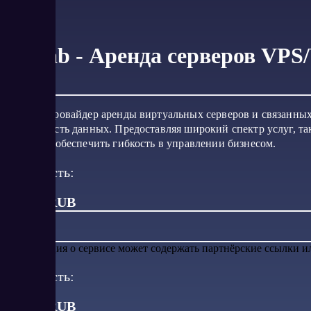
Vmlab - Аренда серверов VPS
Vmlab – провайдер аренды виртуальных серверов и связанных 
безопасность данных. Предоставляя широкий спектр услуг, та
затраты и обеспечить гибкость в управлении бизнесом.
Стоимость:
от 799 RUB
Информация о сервисе может содержать партнёрские ссылки 
Стоимость:
от
799
RUB