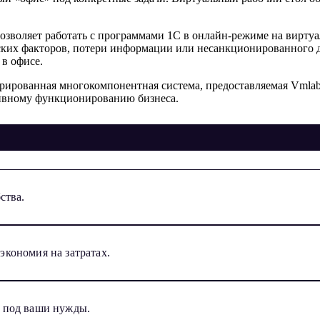
позволяет работать с программами 1C в онлайн-режиме на виртуа
еских факторов, потери информации или несанкционированного д
 в офисе.
рированная многокомпонентная система, предоставляемая Vmlab в р
тивному функционированию бизнеса.
ства.
кономия на затратах.
 под ваши нужды.