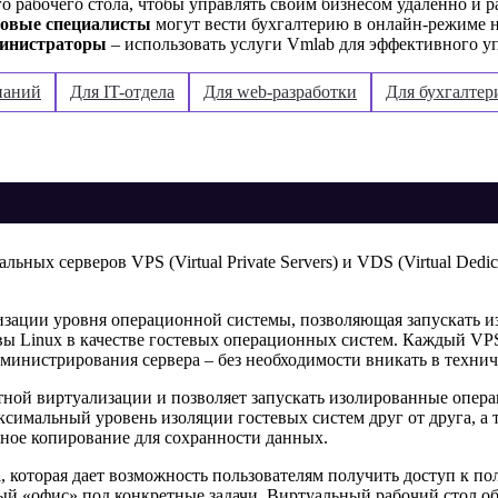
о рабочего стола, чтобы управлять своим бизнесом удаленно и
овые специалисты
могут вести бухгалтерию в онлайн-режиме н
министраторы
– использовать услуги Vmlab для эффективного у
паний
Для IT-отдела
Для web-разработки
Для бухгалтер
ьных серверов VPS (Virtual Private Servers) и VDS (Virtual Dedi
лизации уровня операционной системы, позволяющая запускать и
ы Linux в качестве гостевых операционных систем. Каждый VPS
дминистрирования сервера – без необходимости вникать в технич
тной виртуализации и позволяет запускать изолированные опе
имальный уровень изоляции гостевых систем друг от друга, а 
вное копирование для сохранности данных.
а
, которая дает возможность пользователям получить доступ к п
нный «офис» под конкретные задачи. Виртуальный рабочий стол о