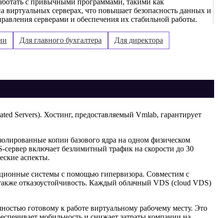
 работать с привычными программами, такими как
а виртуальных серверах, что повышает безопасность данных и
правления серверами и обеспечения их стабильной работы.
ии
Для главного бухгалтера
Для директора
cated Servers). Хостинг, предоставляемый Vmlab, гарантирует
золированные копии базового ядра на одном физическом
-сервер включает безлимитный трафик на скорости до 30
еские аспекты.
рационные системы с помощью гипервизора. Совместим с
также отказоустойчивость. Каждый облачный VDS (cloud VDS)
олностью готовому к работе виртуальному рабочему месту. Это
беспечивает мобильность и снижает затраты компании на