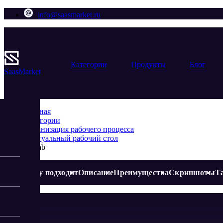
info@saasmarket.ru
Категории
Продукты
Блог
Saas
Market
Главная
Категории
Организация рабочего процесса
Виртуальный рабочий стол
Vmlab
Кому подходит
Описание
Преимущества
Скриншоты
Т