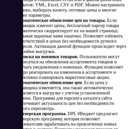
форматов: YML, Excel, CSV и PDF. Можно настраивать
наценки, выбирать валюту, оптовые цены и многие
другие параметры.
Автоматическое обновление цен на товары.
Если
поставщик изменит цены, бесплатный парсер товара
автоматически скорректирует их на вашей странице,
учитывая заданные вами наценки. Позволяет избежать
несоответствий в ценах без необходимости ручного
контроля. Активация данной функции происходит через
настройки выгрузки.
Подписка на новинки товаров.
Пользователи могут
подписаться на обновления ассортимента товаров и
получать уведомления о новинках. Функция позволяет
быстро реагировать на изменения в ассортименте и
эффективно планировать маркетинговые акции​.
Автоматическое обновление цен
. Если цена у
поставщика изменяется, она также автоматически
обновляется в выгрузке с учетом установленной
наценки. Программа для парсинга каталога сайта
обеспечивает актуальность цен без необходимости
ручного пересмотра​.
Партнерская программа.
DPL #Виджет предлагает
партнерскую программу, которая позволяет
пользователям зарабатывать на привлечении новых