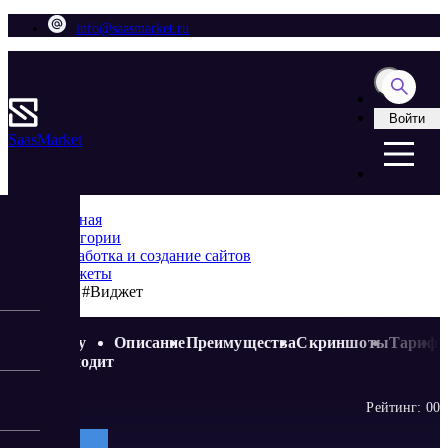
info@saasmarket.ru
Войти
Saas
Market
Главная
Категории
Разработка и создание сайтов
Виджеты
DPL #Виджет
Кому
Описание
Преимущества
Скриншоты
Тариф
подходит
Рейтинг:
0
0