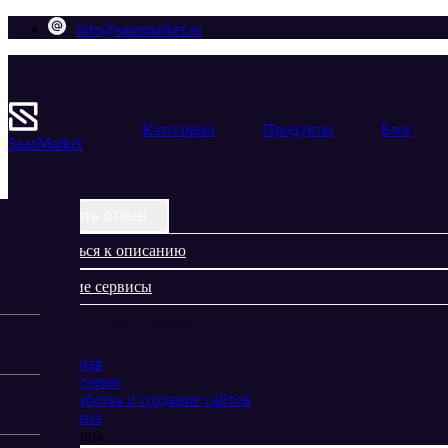
info@saasmarket.ru
Категории
Продукты
Блог
Saas
Market
Оставить отзыв
Вернуться к описанию
Похожие сервисы
Перейти на сайт сервиса
Главная
Категории
Разработка и создание сайтов
ЮKassa
Отзывы