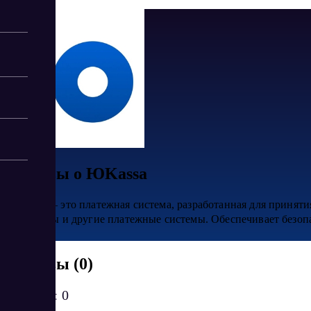
Отзывы о ЮKassa
ЮKassa — это платежная система, разработанная для приняти
терминалы и другие платежные системы. Обеспечивает безопа
данных.
Отзывы (0)
Рейтинг:
0