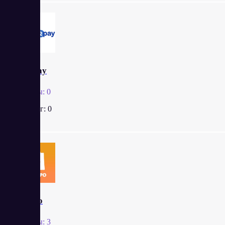
Tap2pay
Отзывы:
0
Рейтинг:
0
Pokupo
Отзывы:
3