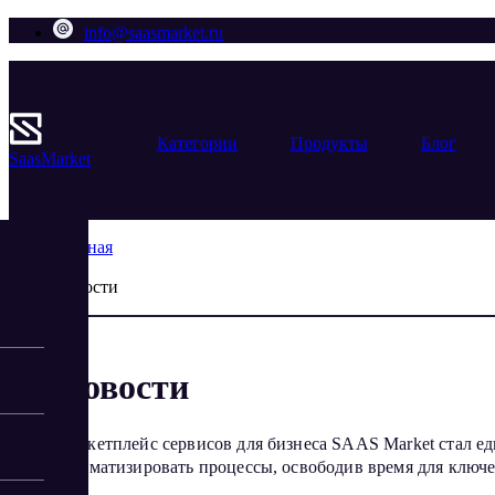
info@saasmarket.ru
Категории
Продукты
Блог
Saas
Market
Главная
Блог
Новости
Новости
Маркетплейс сервисов для бизнеса SAAS Market стал ед
автоматизировать процессы, освободив время для ключе