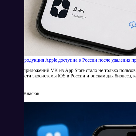
Будет ли продукция Apple доступна в России после удаления 
Удаление приложений VK из App Store стало не только пользо
устойчивости экосистемы iOS в России и рискам для бизнеса, к
6/25/2026
Елена Власюк
Читать