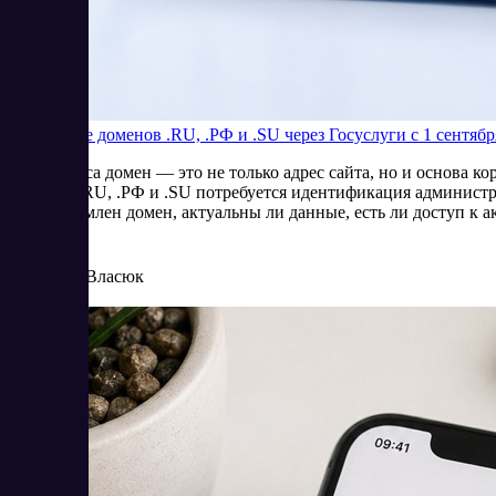
Продление доменов .RU, .РФ и .SU через Госуслуги с 1 сентябр
Для бизнеса домен — это не только адрес сайта, но и основа 
доменов .RU, .РФ и .SU потребуется идентификация администр
кого оформлен домен, актуальны ли данные, есть ли доступ к а
8/4/2026
Елена Власюк
Читать