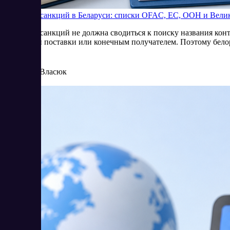
Проверка санкций в Беларуси: списки OFAC, ЕС, ООН и Вели
Проверка санкций не должна сводиться к поиску названия конт
условиями поставки или конечным получателем. Поэтому белор
8/4/2026
Елена Власюк
Читать