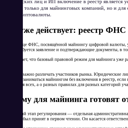
юридических лиц и ИП включение в реестр является ус
важен не только для майнинговых компаний, но и для
сфере криптовалюты.
Что уже действует: реестр ФН
На странице ФНС, посвящённой майнингу цифровой валюты, ука
реестр требуется заявление и подтверждающие документы, в т
Это означает, что базовый правовой режим для майнинга уже ра
статуса.
При этом важно различать участников рынка. Юридические лиц
ИП могут заниматься майнингом без включения в реестр, если
реестра для всех, а о разных правилах для разных категорий уч
Почему для майнинга готовят 
Следующий этап регулирования — отдельная административная 
КоАП РФ был принят в первом чтении. Он касается ответстве