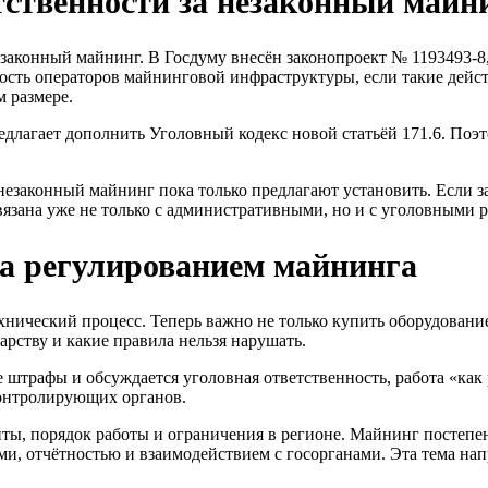
етственности за незаконный майн
законный майнинг. В Госдуму внесён законопроект № 1193493-8,
сть операторов майнинговой инфраструктуры, если такие дейс
м размере.
едлагает дополнить Уголовный кодекс новой статьёй 171.6. Поэт
незаконный майнинг пока только предлагают установить. Если з
связана уже не только с административными, но и с уголовными 
за регулированием майнинга
хнический процесс. Теперь важно не только купить оборудование
арству и какие правила нельзя нарушать.
ые штрафы и обсуждается уголовная ответственность, работа «ка
контролирующих органов.
нты, порядок работы и ограничения в регионе. Майнинг постепен
ами, отчётностью и взаимодействием с госорганами. Эта тема на