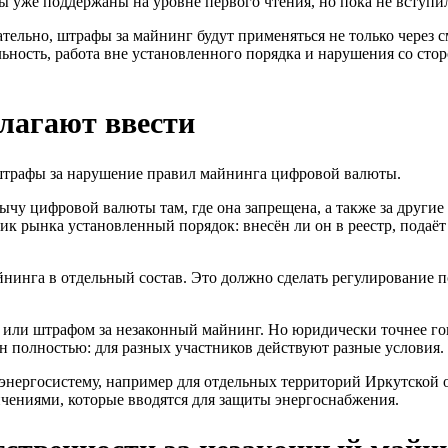
уже поддержаны на уровне первого чтения, но пока не вступил
тельно, штрафы за майнинг будут применяться не только через 
льность, работа вне установленного порядка и нарушения со ст
лагают ввести
 штрафы за нарушение правил майнинга цифровой валюты.
у цифровой валюты там, где она запрещена, а также за другие 
ник рынка установленный порядок: внесён ли он в реестр, подаё
нинга в отдельный состав. Это должно сделать регулирование п
 или штрафом за незаконный майнинг. Но юридически точнее г
н полностью: для разных участников действуют разные условия.
 энергосистему, например для отдельных территорий Иркутской о
ничениями, которые вводятся для защиты энергоснабжения.