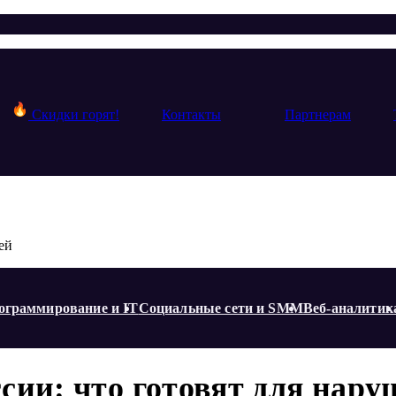
Скидки горят!
Контакты
Партнерам
ей
ограммирование и IT
Социальные сети и SMM
Веб-аналитик
сии: что готовят для нару