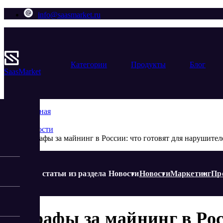
info@saasmarket.ru
Категории
Продукты
Блог
Saas
Market
Главная
Блог
Новости
Штрафы за майнинг в России: что готовят для нарушител
Еще статьи из раздела Новости
Новости
Маркетинг
Пр
Штрафы за майнинг в Рос