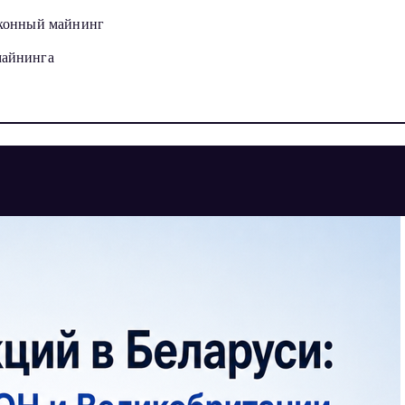
законный майнинг
майнинга