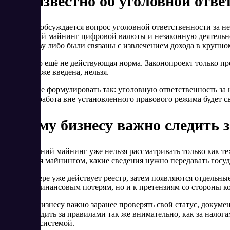
Что известно об уголовной отв
Отдельно обсуждается вопрос уголовной ответственности за не
незаконный майнинг цифровой валюты и незаконную деятельно
государству либо были связаны с извлечением дохода в крупно
Сейчас это ещё не действующая норма. Законопроект только пр
майнинг уже введена, нельзя.
Корректнее формулировать так: уголовную ответственность за 
жёстче, а работа вне установленного правового режима будет 
Почему бизнесу важно следить 
Для компаний майнинг уже нельзя рассматривать только как те
заниматься майнингом, какие сведения нужно передавать госуд
Если в сфере уже действует реестр, затем появляются отдельн
только к финансовым потерям, но и к претензиям со стороны 
Поэтому бизнесу важно заранее проверять свой статус, докуме
нужно следить за правилами так же внимательно, как за налог
правовой системой.