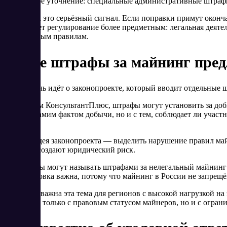
Это важное уточнение: специальные административные штрафы 
Для рынка это серьёзный сигнал. Если поправки примут оконча
Это сделает регулирование более предметным: легальная деяте
специальным правилам.
Какие штрафы за майнинг пред
Сейчас речь идёт о законопроекте, который вводит отдельные
По данным КонсультантПлюс, штрафы могут установить за добыч
только с самим фактом добычи, но и с тем, соблюдает ли участ
условиях.
Главная идея законопроекта — выделить нарушение правил май
действия создают юридический риск.
Такие меры могут называть штрафами за нелегальный майнинг
формулировка важна, потому что майнинг в России не запрещё
Особенно важна эта тема для регионов с высокой нагрузкой на
связано не только с правовым статусом майнеров, но и с огра