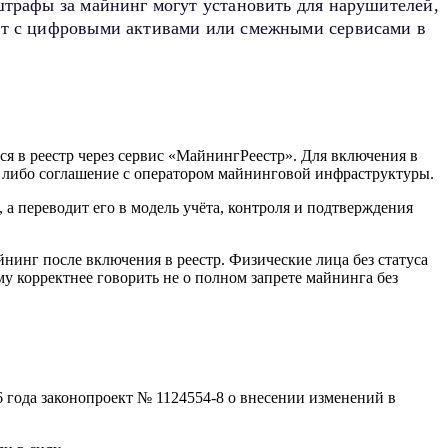
штрафы за майнинг могут установить для нарушителей,
ает с цифровыми активами или смежными сервисами в
я в реестр через сервис «МайнингРеестр». Для включения в
й либо соглашение с оператором майнинговой инфраструктуры.
 а переводит его в модель учёта, контроля и подтверждения
инг после включения в реестр. Физические лица без статуса
 корректнее говорить не о полном запрете майнинга без
 года законопроект № 1124554-8 о внесении изменений в