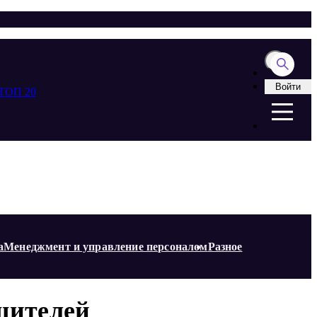
Войти
ТОП 20
а
Менеджмент и управление персоналом
Разное
шителей