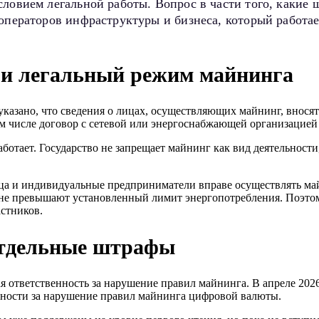
ловием легальной работы. Вопрос в части того, какие 
 операторов инфраструктуры и бизнеса, который работ
С и легальный режим майнинга
зано, что сведения о лицах, осуществляющих майнинг, вносятс
ом числе договор с сетевой или энергоснабжающей организацие
ботает. Государство не запрещает майнинг как вид деятельности,
а и индивидуальные предприниматели вправе осуществлять майн
 не превышают установленный лимит энергопотребления. Поэтому
астников.
отдельные штрафы
ответственность за нарушение правил майнинга. В апреле 2026
нности за нарушение правил майнинга цифровой валюты.