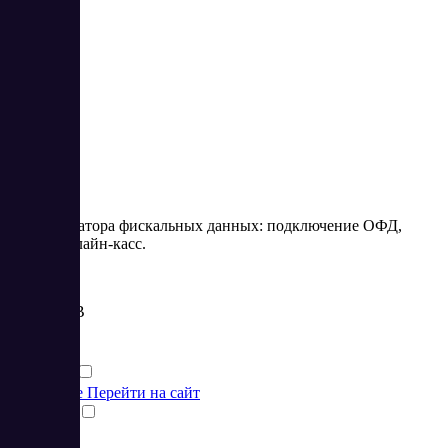
1
1
Сайт оператора фискальных данных: подключение ОФД,
аренда онлайн-касс.
Цена:
от 0.1 RUB
Финансы
Финансы
Подробнее
Перейти на сайт
Сравнить