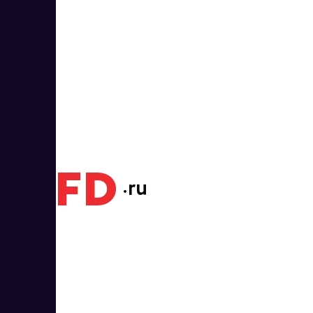
1
1
OFD.ru