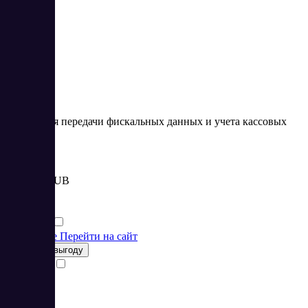
4.67
Сервис для передачи фискальных данных и учета кассовых
операций
Цена:
от 3 000 RUB
Финансы
Финансы
Подробнее
Перейти на сайт
Получить выгоду
Сравнить