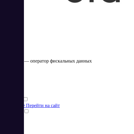
Saby OFD
Saby OFD — оператор фискальных данных
Цена:
от 18 RUB
Финансы
Финансы
Подробнее
Перейти на сайт
Сравнить
1