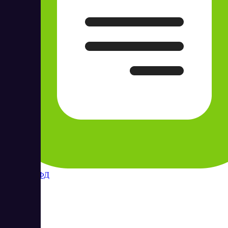
Контур ОФД
3