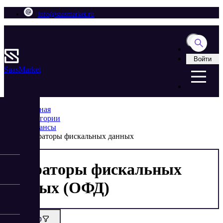
info@saasmarket.ru
Войти
Saas
Market
Главная
Категории
Финансы
Операторы фискальных данных
Операторы фискальных
данных (ОФД)
Фильтр