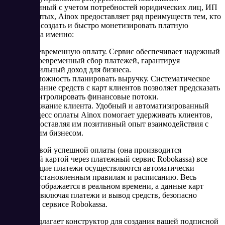
Разработанный с учетом потребностей юридических лиц, ИП
и самозанятых, Ainox предоставляет ряд преимуществ тем, кто
стремится создать и быстро монетизировать платную
подписку, а именно:
Своевременную оплату. Сервис обеспечивает надежный
и своевременный сбор платежей, гарантируя
стабильный доход для бизнеса.
Возможность планировать выручку. Систематическое
списание средств с карт клиентов позволяет предсказать
и контролировать финансовые потоки.
Удержание клиента. Удобный и автоматизированный
процесс оплаты Ainox помогает удерживать клиентов,
предоставляя им позитивный опыт взаимодействия с
вашим бизнесом.
После первой успешной оплаты (она производится
банковской картой через платежный сервис Robokassa) все
последующие платежи осуществляются автоматически
согласно установленным правилам и расписанию. Весь
процесс отображается в реальном времени, а данные карт
клиентов, включая платежи и вывод средств, безопасно
хранятся в сервисе Robokassa.
Ainox предлагает конструктор для создания вашей подписной