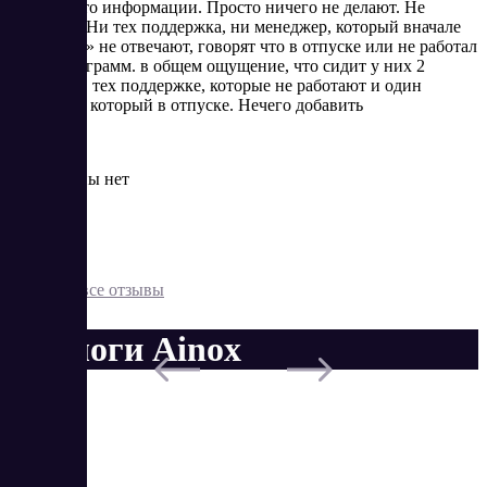
им какой-то информации. Просто ничего не делают. Не
отвечают. Ни тех поддержка, ни менеджер, который вначале
«продавал» не отвечают, говорят что в отпуске или не работал
у них телеграмм. в общем ощущение, что сидит у них 2
человека в тех поддержке, которые не работают и один
менеджер, который в отпуске. Нечего добавить
Плюсы
Кроме цены нет
Минусы
Все
Показать все отзывы
Аналоги Ainox