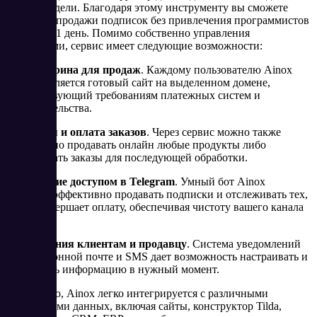
бизнес-модели. Благодаря этому инструменту вы сможете
запустить продажи подписок без привлечения программистов
и всего за 1 день. Помимо собственно управления
подписками, сервис имеет следующие возможности:
Сайт-витрина для продаж
. Каждому пользователю Ainox
предоставляется готовый сайт на выделенном домене,
соответствующий требованиям платежных систем и
законодательства.
Фиксация и оплата заказов
. Через сервис можно также
эффективно продавать онлайн любые продукты либо
фиксировать заказы для последующей обработки.
Управление доступом в Telegram
. Умный бот Ainox
способен эффективно продавать подписки и отслеживать тех,
кто не совершает оплату, обеспечивая чистоту вашего канала
или чата.
Уведомления клиентам и продавцу
. Система уведомлений
по электронной почте и SMS дает возможность настраивать и
отправлять информацию в нужный момент.
Кроме того, Ainox легко интегрируется с различными
источниками данных, включая сайты, конструктор Tilda,