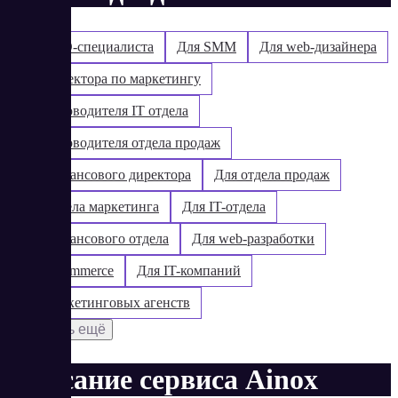
Для SEO-специалиста
Для SMM
Для web-дизайнера
Для директора по маркетингу
Для руководителя IT отдела
Для руководителя отдела продаж
Для финансового директора
Для отдела продаж
Для отдела маркетинга
Для IT-отдела
Для финансового отдела
Для web-разработки
Для e-commerce
Для IT-компаний
Для маркетинговых агенств
Показать ещё
Описание сервиса Ainox