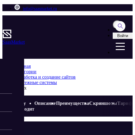
info@saasmarket.ru
Войти
Saas
Market
Главная
Категории
Разработка и создание сайтов
Платежные системы
Ainox
Кому
Описание
Преимущества
Скриншоты
Тариф
подходит