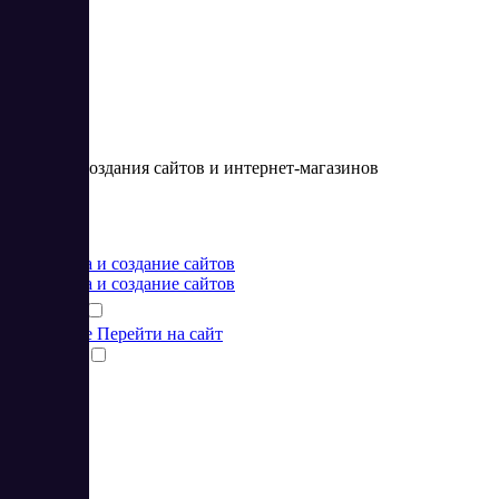
CMS для создания сайтов и интернет-магазинов
Цена:
от 0 RUB
Разработка и создание сайтов
Разработка и создание сайтов
Подробнее
Перейти на сайт
Сравнить
1
2
3
4
5
6