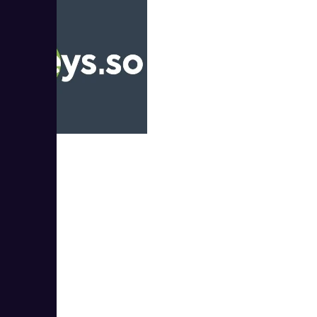
Keys.so
3
5