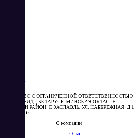
7
8
9
10
20
21
Saas
Market
Реквизиты
ОБЩЕСТВО С ОГРАНИЧЕННОЙ ОТВЕТСТВЕННОСТЬЮ
“АБЕСТРЕЙД”, БЕЛАРУСЬ, МИНСКАЯ ОБЛАСТЬ,
МИНСКИЙ РАЙОН, Г. ЗАСЛАВЛЬ, УЛ. НАБЕРЕЖНАЯ, Д 1-
2, КОМ. 310
О компании
О нас