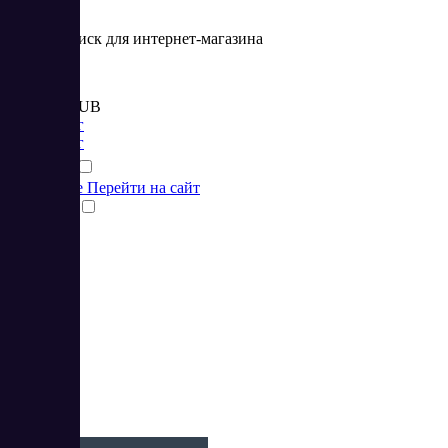
Умный поиск для интернет-магазина
Цена:
от 8 000 RUB
Маркетинг
Маркетинг
Подробнее
Перейти на сайт
Сравнить
3
5