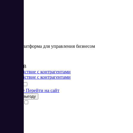
Онлайн-платформа для управления бизнесом
Цена:
от 299 RUB
Взаимодействие с контрагентами
Взаимодействие с контрагентами
Подробнее
Перейти на сайт
Получить выгоду
Сравнить