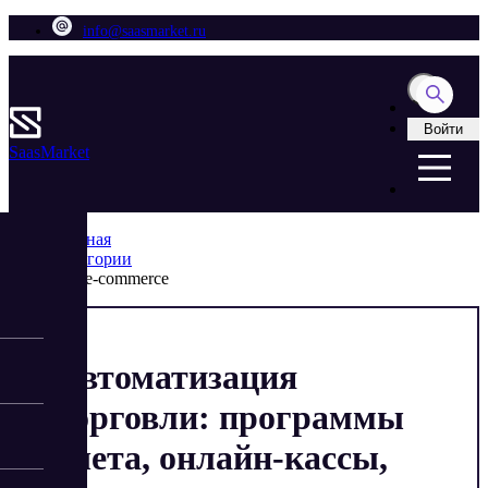
info@saasmarket.ru
Войти
Saas
Market
Главная
Категории
Для e-commerce
Автоматизация
торговли: программы
учета, онлайн-кассы,