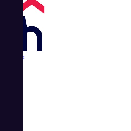
Хостер бай
3
4.5