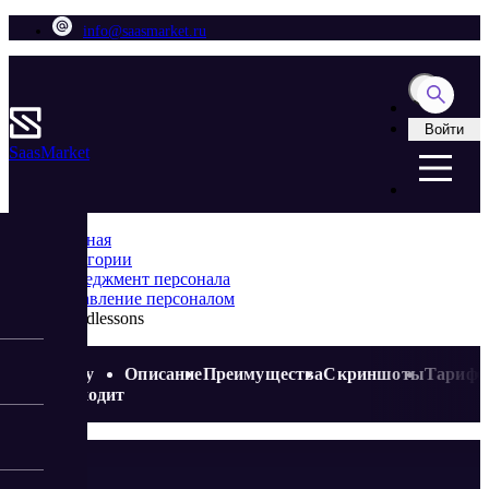
info@saasmarket.ru
Войти
Saas
Market
Главная
Категории
Менеджмент персонала
Управление персоналом
Cloudlessons
Кому
Описание
Преимущества
Скриншоты
Тариф
подходит