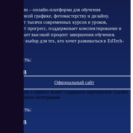
Cloudlessons – онлайн-платформа для обучения
компьютерной графике, фотомастерству и дизайну.
Предлагает тысячи современных курсов и уроков,
запоминает прогресс, поддерживает конспектирование и
обеспечивает высокий процент завершения обучения.
Отличный выбор для тех, кто хочет развиваться в EdTech-
сегменте.
Стоимость:
от 0 RUB
Официальный сайт
Информация о сервисе может содержать партнёрские ссылки
или рекламную интеграцию
Стоимость:
от
0
RUB