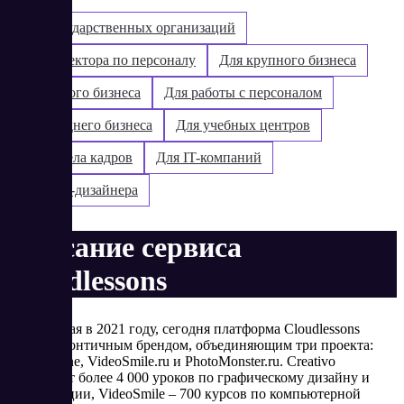
Для государственных организаций
Для директора по персоналу
Для крупного бизнеса
Для малого бизнеса
Для работы с персоналом
Для среднего бизнеса
Для учебных центров
Для отдела кадров
Для IT-компаний
Для web-дизайнера
Описание сервиса
Cloudlessons
Запущенная в 2021 году, сегодня платформа Cloudlessons
является зонтичным брендом, объединяющим три проекта:
Creativo.one, VideoSmile.ru и PhotoMonster.ru. Creativo
предлагает более 4 000 уроков по графическому дизайну и
иллюстрации, VideoSmile – 700 курсов по компьютерной