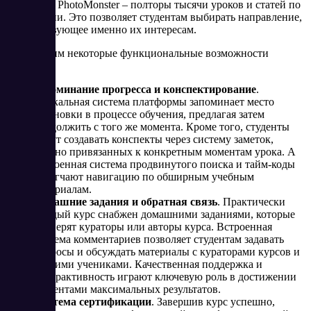
графике, а PhotoMonster – полторы тысячи уроков и статей по
фотографии. Это позволяет студентам выбирать направление,
соответствующее именно их интересам.
Перечислим некоторые функциональные возможности
сервиса:
Запоминание прогресса и конспектирование
.
Уникальная система платформы запоминает место
остановки в процессе обучения, предлагая затем
продолжить с того же момента. Кроме того, студенты
могут создавать конспекты через систему заметок,
удобно привязанных к конкретным моментам урока. А
встроенная система продвинутого поиска и тайм-коды
облегчают навигацию по обширным учебным
материалам.
Домашние задания и обратная связь
. Практически
каждый курс снабжен домашними заданиями, которые
проверят кураторы или авторы курса. Встроенная
система комментариев позволяет студентам задавать
вопросы и обсуждать материалы с кураторами курсов и
другими учениками. Качественная поддержка и
интерактивность играют ключевую роль в достижении
студентами максимальных результатов.
Система сертификации
. Завершив курс успешно,