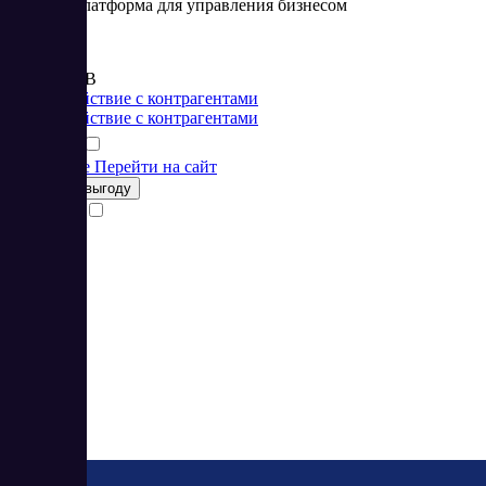
Онлайн-платформа для управления бизнесом
Цена:
от 299 RUB
Взаимодействие с контрагентами
Взаимодействие с контрагентами
Подробнее
Перейти на сайт
Получить выгоду
Сравнить
3
4.67