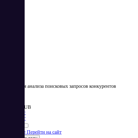
3
4.33
Сервис для анализа поисковых запросов конкурентов
Цена:
от 1 978 RUB
Маркетинг
Маркетинг
Подробнее
Перейти на сайт