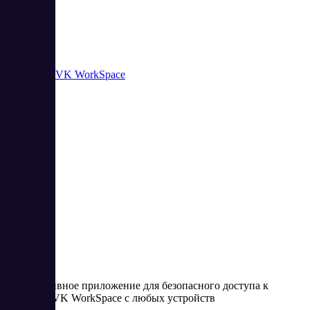
Суперапп VK WorkSpace
1
1
Корпоративное приложение для безопасного доступа к
сервисам VK WorkSpace с любых устройств