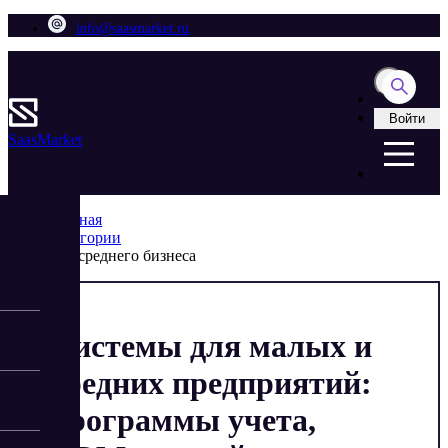
info@saasmarket.ru
Войти
Saas
Market
Главная
Категории
Для среднего бизнеса
Системы для малых и
средних предприятий:
программы учета,