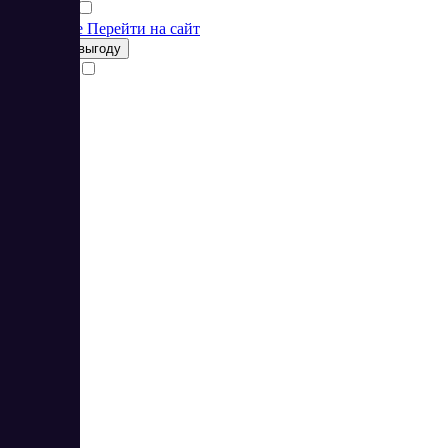
Подробнее
Перейти на сайт
Получить выгоду
Сравнить
1
2
3
4
5
6
7
8
9
10
14
15