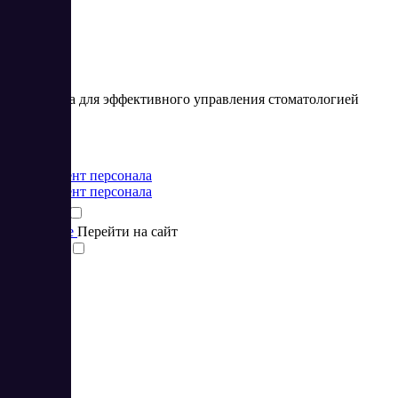
Программа для эффективного управления стоматологией
Цена:
от 44 USD
Менеджмент персонала
Менеджмент персонала
Подробнее
Перейти на сайт
Сравнить
1