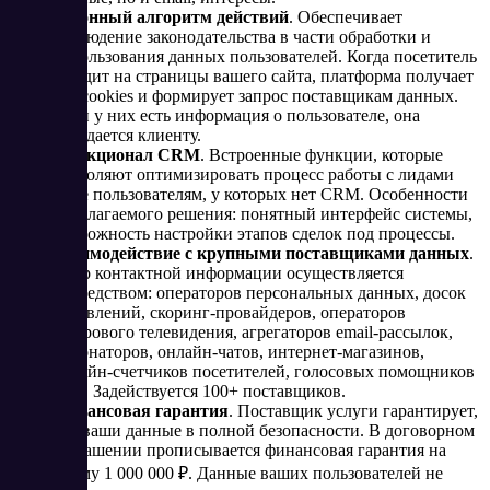
Законный алгоритм действий
. Обеспечивает
соблюдение законодательства в части обработки и
использования данных пользователей. Когда посетитель
заходит на страницы вашего сайта, платформа получает
его cookies и формирует запрос поставщикам данных.
Если у них есть информация о пользователе, она
передается клиенту.
Функционал CRM
. Встроенные функции, которые
позволяют оптимизировать процесс работы с лидами
даже пользователям, у которых нет CRM. Особенности
предлагаемого решения: понятный интерфейс системы,
возможность настройки этапов сделок под процессы.
Взаимодействие с крупными поставщиками данных
.
Сбор контактной информации осуществляется
посредством: операторов персональных данных, досок
объявлений, скоринг-провайдеров, операторов
цифрового телевидения, агрегаторов email-рассылок,
купонаторов, онлайн-чатов, интернет-магазинов,
онлайн-счетчиков посетителей, голосовых помощников
и др. Задействуется 100+ поставщиков.
Финансовая гарантия
. Поставщик услуги гарантирует,
что ваши данные в полной безопасности. В договорном
соглашении прописывается финансовая гарантия на
сумму 1 000 000 ₽. Данные ваших пользователей не