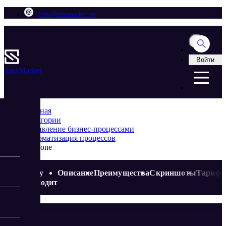
info@saasmarket.ru
Войти
Saas
Market
Главная
Категории
Управление бизнес-процессами
Автоматизация процессов
dmp.one
Кому
Описание
Преимущества
Скриншоты
Тариф
подходит