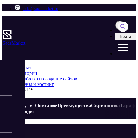
info@saasmarket.ru
Войти
Saas
Market
Главная
Категории
Разработка и создание сайтов
Домены и хостинг
FirstVDS
Кому
Описание
Преимущества
Скриншоты
Тариф
подходит