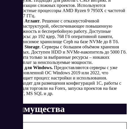
нагрузок. Подходят для работы с CMS Битрикс и
реализации сложных проектов. Используются
скоростные процессоры AMD Ryzen 9 7950X с частотой
до 5,7 ГГц.
VDS Атлант
. Решение с отказоустойчивой
инфраструктурой, обеспечивающее повышенную
надёжность и бесперебойную работу. Доступные
ресурсы: до 192 ядер, 768 Гб оперативной памяти,
независимое хранилище Ceph на базе NVMe до 8 Тб.
VDS Storage
. Серверы с большим объёмом хранения
данных. Доступен HDD и NVMe-накопитель до 5000 Гб.
Оплата только за выбранные ресурсы – никаких
переплат за неиспользуемые мощности.
VDS для Windows.
Предоставляются серверы с уже
установленной ОС Windows 2019 или 2022, что
упрощает процесс настройки и использования.
Подходят для размещения конфигураций 1С, работы с
ПО для торговли на Forex, запуска проектов на базе
.NET, MS SQL и др.
Преимущества