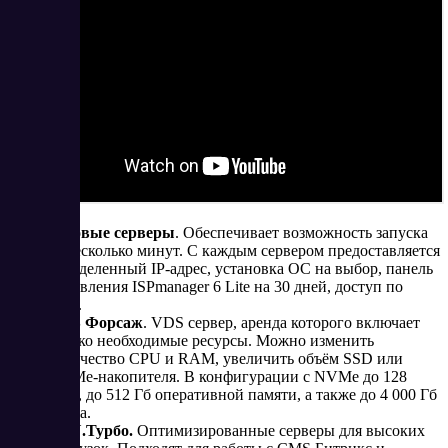
Готовые серверы
. Обеспечивает возможность запуска
за несколько минут. С каждым сервером предоставляется
1 выделенный IP-адрес, установка ОС на выбор, панель
управления ISPmanager 6 Lite на 30 дней, доступ по
SSH.
VDS Форсаж
. VDS сервер, аренда которого включает
только необходимые ресурсы. Можно изменить
количество CPU и RAM, увеличить объём SSD или
NVMe-накопителя. В конфигурации с NVMe до 128
ядер, до 512 Гб оперативной памяти, а также до 4 000 Гб
диска.
CPU.Турбо.
Оптимизированные серверы для высоких