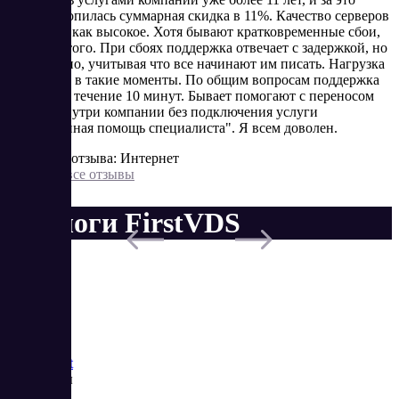
время накопилась суммарная скидка в 11%. Качество серверов
оцениваю как высокое. Хотя бывают кратковременные сбои,
куда без этого. При сбоях поддержка отвечает с задержкой, но
это понятно, учитывая что все начинают им писать. Нагрузка
возрастает в такие моменты. По общим вопросам поддержка
отвечает в течение 10 минут. Бывает помогают с переносом
сервера внутри компании без подключения услуги
"расширенная помощь специалиста". Я всем доволен.
Источник отзыва: Интернет
Показать все отзывы
Аналоги FirstVDS
Saas
Market
Реквизиты