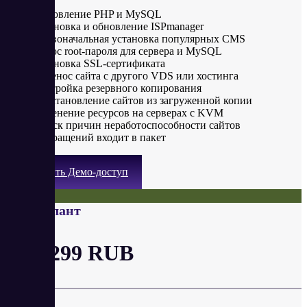
Обновление PHP и MySQL
Установка и обновление ISPmanager
Первоначальная установка популярных CMS
Сброс root-пароля для сервера и MySQL
Установка SSL-сертификата
Перенос сайта с другого VDS или хостинга
Настройка резервного копирования
Восстановление сайтов из загруженной копии
Изменение ресурсов на серверах с KVM
Поиск причин неработоспособности сайтов
5 обращений входит в пакет
Получить Демо-доступ
VDS Атлант
от 1 299 RUB
в месяц