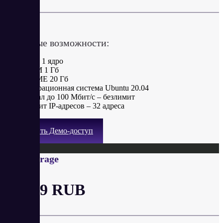
в месяц
Ключевые возможности:
CPU 1 ядро
RAM 1 Гб
NVME 20 Гб
Операционная система Ubuntu 20.04
Канал до 100 Мбит/с – безлимит
Лимит IP-адресов – 32 адреса
Получить Демо-доступ
VDS Storage
от 649 RUB