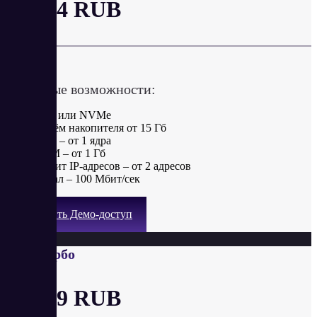
от 174 RUB
в месяц
Ключевые возможности:
SSD или NVMe
Объём накопителя от 15 Гб
CPU – от 1 ядра
RAM – от 1 Гб
Лимит IP-адресов – от 2 адресов
Канал – 100 Мбит/сек
Получить Демо-доступ
CPU.Турбо
от 499 RUB