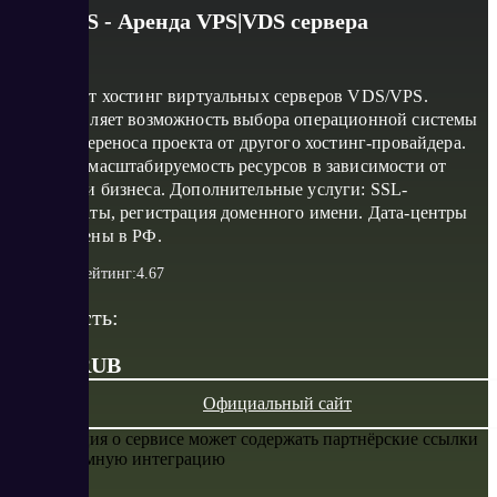
FirstVDS - Аренда VPS|VDS сервера
Предлагает хостинг виртуальных серверов VDS/VPS.
Предоставляет возможность выбора операционной системы
и софта, переноса проекта от другого хостинг-провайдера.
Доступна масштабируемость ресурсов в зависимости от
специфики бизнеса. Дополнительные услуги: SSL-
сертификаты, регистрация доменного имени. Дата-центры
расположены в РФ.
Рейтинг:
4.67
Стоимость:
от 174 RUB
Официальный сайт
Информация о сервисе может содержать партнёрские ссылки
или рекламную интеграцию