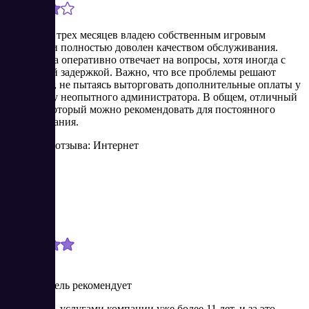
Уже более трех месяцев владею собственным игровым
сервером и полностью доволен качеством обслуживания.
Поддержка оперативно отвечает на вопросы, хотя иногда с
небольшой задержкой. Важно, что все проблемы решают
бесплатно, не пытаясь выторговать дополнительные оплаты у
меня, как у неопытного администратора. В общем, отличный
хостинг, который можно рекомендовать для постоянного
использования.
Источник отзыва: Интернет
Олег
Новичок
11/29/2023
Пользователь рекомендует
Пользуюсь услугами компании уже более 11 лет, и за это