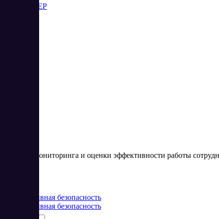
ИНСАЙДЕР
2
5
Система мониторинга и оценки эффективности работы сотруд
Цена:
от 0 RUB
Корпоративная безопасность
Корпоративная безопасность