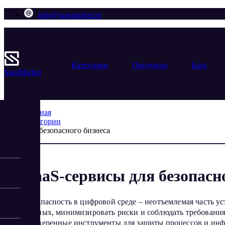
info@saasmarket.ru
Категории
Продукты
Блог
Saas
Market
Главная
Категории
Для безопасного бизнеса
SaaS-сервисы для безопасн
Безопасность в цифровой среде – неотъемлемая часть 
данных, минимизировать риски и соблюдать требования 
проверенные инструменты для защиты процессов и инфо