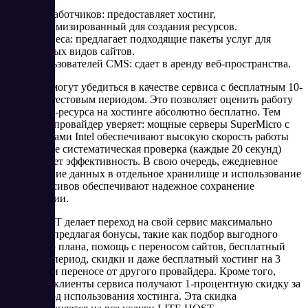
Разработчиков: предоставляет хостинг,
оптимизированный для создания ресурсов.
Бизнеса: предлагает подходящие пакеты услуг для
разных видов сайтов.
Пользователей CMS: сдает в аренду веб-пространства.
Клиенты могут убедиться в качестве сервиса с бесплатным 10-
дневным тестовым периодом. Это позволяет оценить работу
своего веб-ресурса на хостинге абсолютно бесплатно. Тем
временем провайдер уверяет: мощные серверы SuperMicro с
процессорами Intel обеспечивают высокую скорость работы
сайтов, а ее систематическая проверка (каждые 20 секунд)
гарантирует эффективность. В свою очередь, ежедневное
копирование данных в отдельное хранилище и использование
RAID массивов обеспечивают надежное сохранение
информации.
LITE.HOST делает переход на свой сервис максимально
удобным, предлагая бонусы, такие как подбор выгодного
тарифного плана, помощь с переносом сайтов, бесплатный
тестовый период, скидки и даже бесплатный хостинг на 3
месяца при переносе от другого провайдера. Кроме того,
активные клиенты сервиса получают 1-процентную скидку за
каждый год использования хостинга. Эта скидка