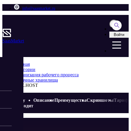
info@saasmarket.ru
Войти
Saas
Market
Главная
Категории
Организация рабочего процесса
Облачные хранилища
LITE.HOST
Кому
Описание
Преимущества
Скриншоты
Тариф
подходит