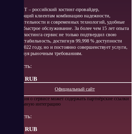
LITE.HOST – российский хостинг-провайдер,
предлагающий клиентам комбинацию надежности,
производительности и современных технологий, удобные
тарифы и быстрое обслуживание. За более чем 15 лет опыта
в области хостинга сервис не только подтвердил свою
высокую стабильность, достигнув 99,998 % доступности
сайтов в 2022 году, но и постоянно совершенствует услуги,
соответствуя рыночным требованиям.
Стоимость:
от 24.92 RUB
Официальный сайт
Информация о сервисе может содержать партнёрские ссылки
или рекламную интеграцию
Стоимость:
от
24.92
RUB