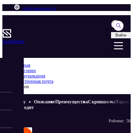
info@saasmarket.ru
Войти
Saas
Market
Главная
Категории
Коммуникация
Электронная почта
Mailion
Кому
Описание
Преимущества
Скриншоты
Тариф
подходит
Рейтинг:
5
0