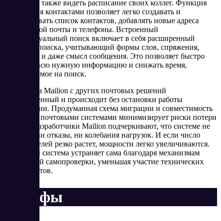
события, а также видеть расписание своих коллег. Функция
управления контактами позволяет легко создавать и
редактировать список контактов, добавлять новые адреса
электронной почты и телефоны. Встроенный
интеллектуальный поиск включает в себя расширенный
алгоритм поиска, учитывающий формы слов, спряжения,
склонения и даже смысл сообщения. Это позволяет быстро
находить всю нужную информацию и снижать время,
затрачиваемое на поиск.
Переход на Mailion с других почтовых решений
безболезненный и происходит без остановки работы
организации. Продуманная схема миграции и совместимость
с другими почтовыми системами минимизирует риски потери
данных. Разработчики Mailion подчеркивают, что системе не
страшны ни отказы, ни колебания нагрузок. И если число
пользователей резко растет, мощности легко увеличиваются.
А все сбои система устраняет сама благодаря механизмам
постоянной самопроверки, уменьшая участие технических
специалистов.
Тарифы