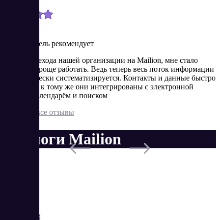
12/18/2024
Пользователь рекомендует
После перехода нашей организации на Mailion, мне стало
намного проще работать. Ведь теперь весь поток информации
автоматически систематизируется. Контакты и данные быстро
находятся, к тому же они интегрированы с электронной
почтой, календарём и поиском
Показать все отзывы
Аналоги Mailion
Saas
Market