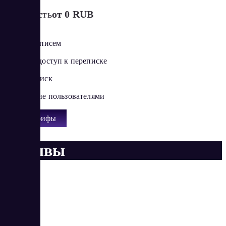
Стоимость
от 0 RUB
Создание писем
Быстрый доступ к переписке
Умный поиск
Управление пользователями
Все тарифы
Отзывы
Наталья
Новичок