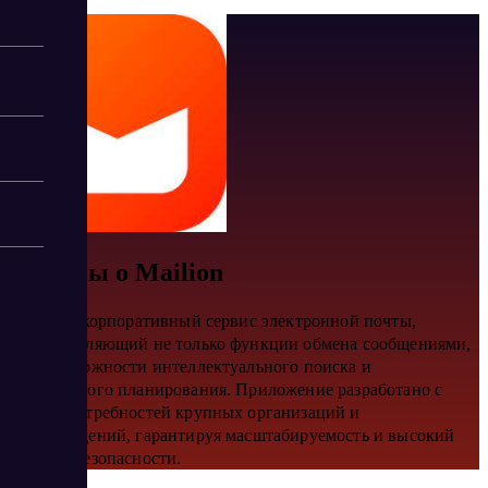
Отзывы о Mailion
Mailion – корпоративный сервис электронной почты,
предоставляющий не только функции обмена сообщениями,
но и возможности интеллектуального поиска и
календарного планирования. Приложение разработано с
учетом потребностей крупных организаций и
госучреждений, гарантируя масштабируемость и высокий
уровень безопасности.