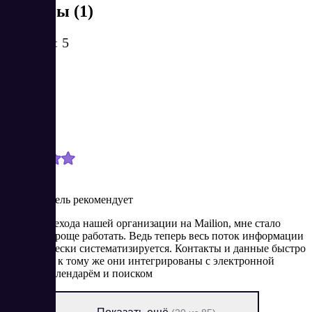
Отзывы (1)
Рейтинг:
5
Наталья
Новичок
12/18/2024
Пользователь рекомендует
После перехода нашей организации на Mailion, мне стало
намного проще работать. Ведь теперь весь поток информации
автоматически систематизируется. Контакты и данные быстро
находятся, к тому же они интегрированы с электронной
почтой, календарём и поиском