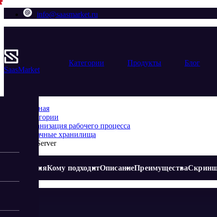
info@saasmarket.ru
Категории
Продукты
Блог
Saas
Market
Главная
Категории
Организация рабочего процесса
Облачные хранилища
NeoServer
Акция
Кому подходит
Описание
Преимущества
Скрин