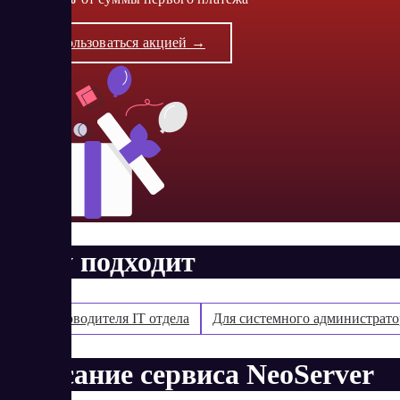
Воспользоваться акцией →
Кому подходит
Для руководителя IT отдела
Для системного администрато
Описание сервиса NeoServer