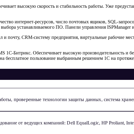
печивает высокую скорость и стабильность работы. Уже предуста
ичество интернет-ресурсов, число почтовых ящиков, SQL-запрос
 выбора устанавливаемого ПО. Панели управления ISPManager и
л и почту, CRM-систему предприятия, виртуальные рабочие мест
S 1С-Битрикс. Обеспечивает высокую производительность и безо
 на бесплатное пользование выбранным решением 1C на протяже
аботы, проверенные технологии защиты данных, система хране
ание от ведущих компаний: Dell EqualLogic, HP Proliant, Intel 