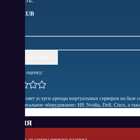
от
220
RUB
Оставить отзыв
Поставить оценку:
Предоставляет услуги аренды виртуальных серверов на базе 
профессиональное оборудование: HP, Nvidia, Dell, Cisco, а т
Акция
Бонус
10%
от суммы первого платежа