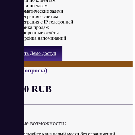
Задачи по клиентам
Задачи по часам
Автоматические задачи
Интеграция с сайтом
Интеграция с IP телефонией
Воронка продаж
Расширенные отчёты
Настройка напоминаний
Получить Демо-доступ
Квизы (опросы)
от 990 RUB
в месяц
Ключевые возможности:
Используйте квиз целый месяц без ограничений