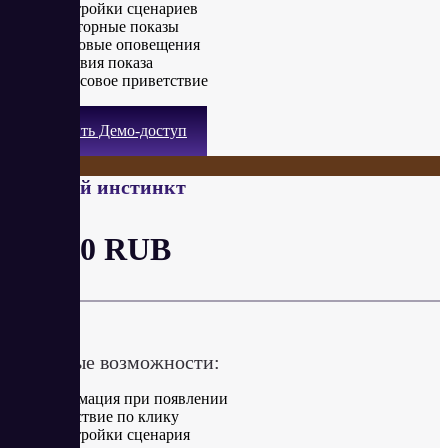
Настройки сценариев
Повторные показы
Звуковые оповещения
Условия показа
Голосовое приветствие
Получить Демо-доступ
Стадный инстинкт
от 300 RUB
в месяц
Ключевые возможности:
Анимация при появлении
Действие по клику
Настройки сценария