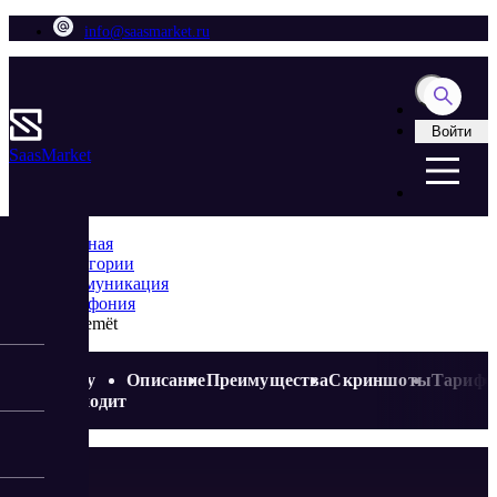
info@saasmarket.ru
Войти
Saas
Market
Главная
Категории
Коммуникация
Телефония
Ognemёt
Кому
Описание
Преимущества
Скриншоты
Тариф
подходит