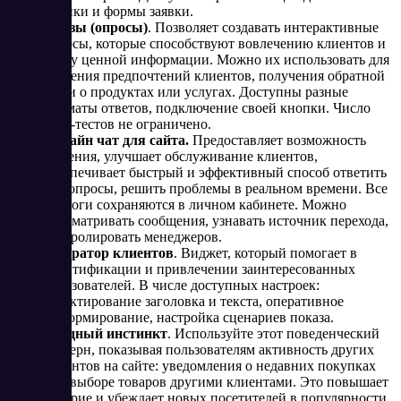
кнопки и формы заявки.
Квизы (опросы)
. Позволяет создавать интерактивные
опросы, которые способствуют вовлечению клиентов и
сбору ценной информации. Можно их использовать для
изучения предпочтений клиентов, получения обратной
связи о продуктах или услугах. Доступны разные
форматы ответов, подключение своей кнопки. Число
квиз-тестов не ограничено.
Онлайн чат для сайта.
Предоставляет возможность
общения, улучшает обслуживание клиентов,
обеспечивает быстрый и эффективный способ ответить
на вопросы, решить проблемы в реальном времени. Все
диалоги сохраняются в личном кабинете. Можно
просматривать сообщения, узнавать источник перехода,
контролировать менеджеров.
Генератор клиентов
. Виджет, который помогает в
идентификации и привлечении заинтересованных
пользователей. В числе доступных настроек:
редактирование заголовка и текста, оперативное
информирование, настройка сценариев показа.
Стадный инстинкт
. Используйте этот поведенческий
паттерн, показывая пользователям активность других
клиентов на сайте: уведомления о недавних покупках
или выборе товаров другими клиентами. Это повышает
доверие и убеждает новых посетителей в популярности