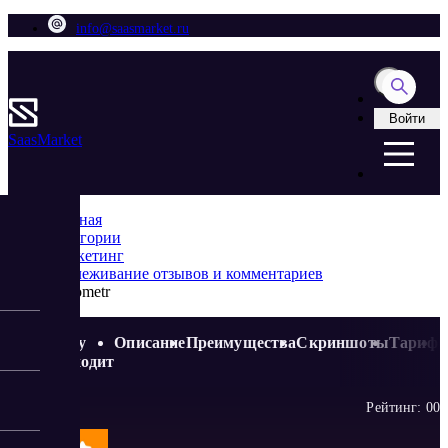
info@saasmarket.ru
Войти
Saas
Market
Главная
Категории
Маркетинг
Отслеживание отзывов и комментариев
Repometr
Кому
Описание
Преимущества
Скриншоты
Тариф
подходит
Рейтинг:
0
0