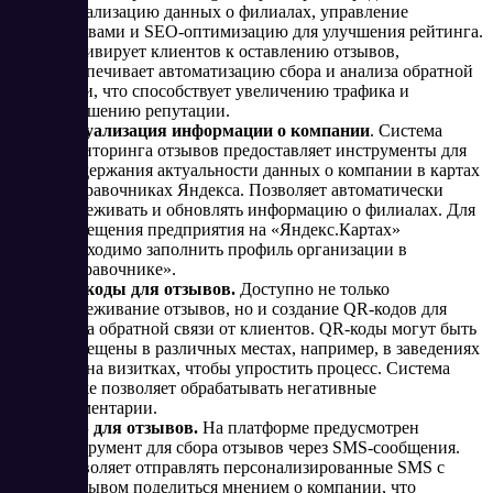
актуализацию данных о филиалах, управление
отзывами и SEO-оптимизацию для улучшения рейтинга.
Мотивирует клиентов к оставлению отзывов,
обеспечивает автоматизацию сбора и анализа обратной
связи, что способствует увеличению трафика и
улучшению репутации.
Актуализация информации о компании
. Система
мониторинга отзывов предоставляет инструменты для
поддержания актуальности данных о компании в картах
и справочниках Яндекса. Позволяет автоматически
отслеживать и обновлять информацию о филиалах. Для
размещения предприятия на «Яндекс.Картах»
необходимо заполнить профиль организации в
«Справочнике».
QR-коды для отзывов.
Доступно не только
отслеживание отзывов, но и создание QR-кодов для
сбора обратной связи от клиентов. QR-коды могут быть
размещены в различных местах, например, в заведениях
или на визитках, чтобы упростить процесс. Система
также позволяет обрабатывать негативные
комментарии.
SMS для отзывов.
На платформе предусмотрен
инструмент для сбора отзывов через SMS-сообщения.
Позволяет отправлять персонализированные SMS с
призывом поделиться мнением о компании, что