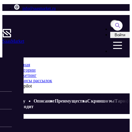
info@saasmarket.ru
Войти
Saas
Market
Главная
Категории
Маркетинг
Сервисы рассылок
SMSpilot
Кому
Описание
Преимущества
Скриншоты
Тариф
подходит