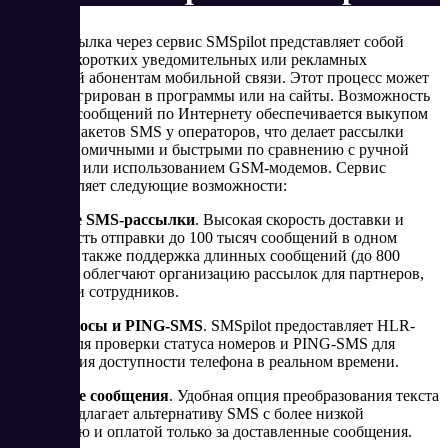
СМС-рассылка через сервис SMSpilot представляет собой
отправку коротких уведомительных или рекламных
сообщений абонентам мобильной связи. Этот процесс может
быть интегрирован в программы или на сайты. Возможность
отправки сообщений по Интернету обеспечивается выкупом
больших пакетов SMS у операторов, что делает рассылки
более экономичными и быстрыми по сравнению с ручной
отправкой или использованием GSM-модемов. Сервис
предоставляет следующие возможности:
Массовые SMS-рассылки
. Высокая скорость доставки и
возможность отправки до 100 тысяч сообщений в одном
задании, а также поддержка длинных сообщений (до 800
символов) облегчают организацию рассылок для партнеров,
клиентов и сотрудников.
HLR-запросы и PING-SMS
. SMSpilot предоставляет HLR-
запросы для проверки статуса номеров и PING-SMS для
определения доступности телефона в реальном времени.
Голосовые сообщения
. Удобная опция преобразования текста
в речь предлагает альтернативу SMS с более низкой
стоимостью и оплатой только за доставленные сообщения.