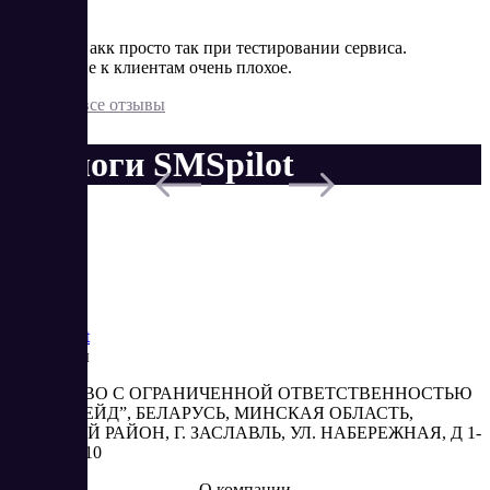
Минусы
Блокирую акк просто так при тестировании сервиса.
Отношение к клиентам очень плохое.
Показать все отзывы
Аналоги SMSpilot
Saas
Market
Реквизиты
ОБЩЕСТВО С ОГРАНИЧЕННОЙ ОТВЕТСТВЕННОСТЬЮ
“АБЕСТРЕЙД”, БЕЛАРУСЬ, МИНСКАЯ ОБЛАСТЬ,
МИНСКИЙ РАЙОН, Г. ЗАСЛАВЛЬ, УЛ. НАБЕРЕЖНАЯ, Д 1-
2, КОМ. 310
О компании