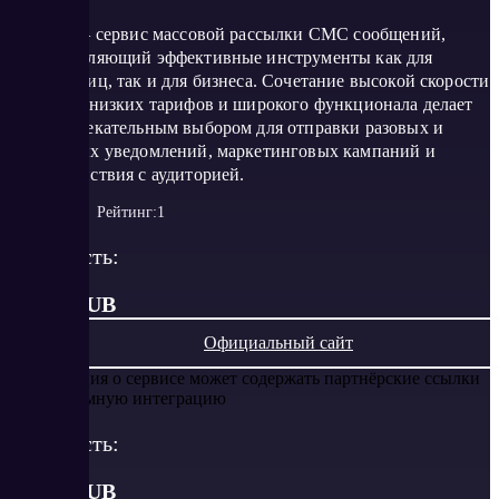
SMSpilot – сервис массовой рассылки СМС сообщений,
предоставляющий эффективные инструменты как для
частных лиц, так и для бизнеса. Сочетание высокой скорости
доставки, низких тарифов и широкого функционала делает
его привлекательным выбором для отправки разовых и
регулярных уведомлений, маркетинговых кампаний и
взаимодействия с аудиторией.
Рейтинг:
1
Стоимость:
от 3.9 RUB
Официальный сайт
Информация о сервисе может содержать партнёрские ссылки
или рекламную интеграцию
Стоимость:
от
3.9
RUB