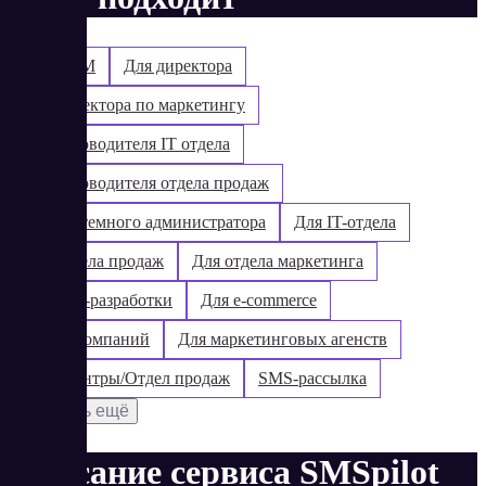
Для SMM
Для директора
Для директора по маркетингу
Для руководителя IT отдела
Для руководителя отдела продаж
Для системного администратора
Для IT-отдела
Для отдела продаж
Для отдела маркетинга
Для web-разработки
Для e-commerce
Для IT-компаний
Для маркетинговых агенств
Колл-центры/Отдел продаж
SMS-рассылка
Показать ещё
Описание сервиса SMSpilot