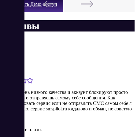
Получить Демо-доступ
Отзывы
Максим
Новичок
2/11/2026
сервис очень низкого качества и аккаунт блокируют просто
так за то что отправяешь самому себе сообщения. Как
протестировать сервис если не отправлять СМС самом себе я
не понимаю. сервис smspilot.ru кидалово и обман, не советую
Плюсы
Ничего, все плохо.