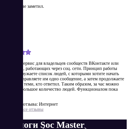
Минусов не заметил.
Марк
Новичок
3/7/2024
Удобный сервис для владельцев сообществ ВКонтакте или
продавцов, работающих через соц. сети. Принцип работы
прост: загружаете список людей, с которыми хотите начать
диалог, отправляете им одно сообщение, а затем продолжаете
общение с теми, кто ответил. Таким образом, за час можно
охватить большое количество людей. Функционалом пока
доволен.
Источник отзыва: Интернет
Показать все отзывы
Аналоги Soc Master