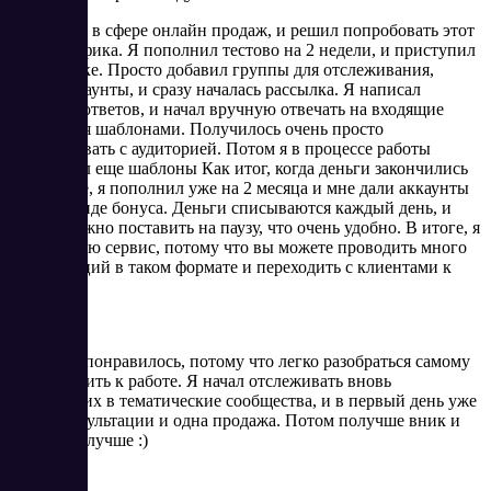
Я работаю в сфере онлайн продаж, и решил попробовать этот
поток трафика. Я пополнил тестово на 2 недели, и приступил
к настройке. Просто добавил группы для отслеживания,
купил аккаунты, и сразу началась рассылка. Я написал
шаблоны ответов, и начал вручную отвечать на входящие
сообщения шаблонами. Получилось очень просто
разговаривать с аудиторией. Потом я в процессе работы
дописывал еще шаблоны Как итог, когда деньги закончились
на балансе, я пополнил уже на 2 месяца и мне дали аккаунты
и 10% в виде бонуса. Деньги списываются каждый день, и
сервис можно поставить на паузу, что очень удобно. В итоге, я
рекомендую сервис, потому что вы можете проводить много
консультаций в таком формате и переходить с клиентами к
сделке.
Плюсы
Да, очень понравилось, потому что легко разобраться самому
и приступить к работе. Я начал отслеживать вновь
вступивших в тематические сообщества, и в первый день уже
были консультации и одна продажа. Потом получше вник и
стало еще лучше :)
Минусы