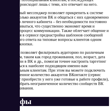
общение происходит лишь с теми, кто отвечает на него.
Специальный мессенджер позволяет прикрепить к системе
сразу несколько аккаунтов ВК и общаться с них одновременно
из единого личного кабинета – без необходимости постоянно
перелогиниваться, что существенно экономит время и
упрощает процесс коммуникации. Также облегчает общение и
заложенная в сервисе преднастройка шаблонов сообщений
для быстрого ответа на типовые вопросы клиентов одним
нажатием кнопки.
Soc Master позволяет фильтровать аудиторию по различным
параметрам, таким как город проживания, пол, возраст, дата
регистрации в ВК и др., помогая точнее настроить таргетинг
и обращаться к наиболее подходящим именно вам
потенциальным клиентам. При этом вы можете подключить
неограниченное количество аккаунтов ВКонтакте (сервис
предлагает приобрести у него уже готовые к работе профили),
а также выбрать неограниченное количество сообществ ВК
для отслеживания.
Тарифы