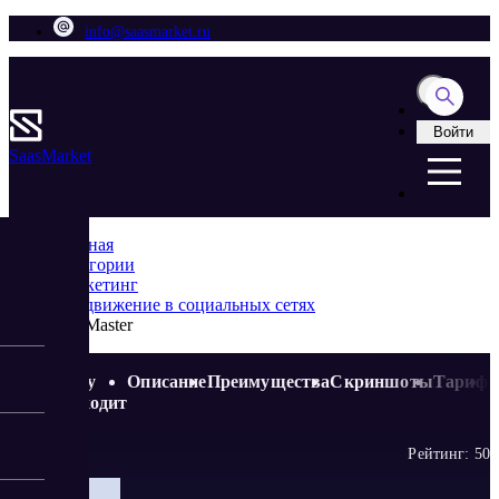
info@saasmarket.ru
Войти
Saas
Market
Главная
Категории
Маркетинг
Продвижение в социальных сетях
Soc Master
Кому
Описание
Преимущества
Скриншоты
Тариф
подходит
Рейтинг:
5
0