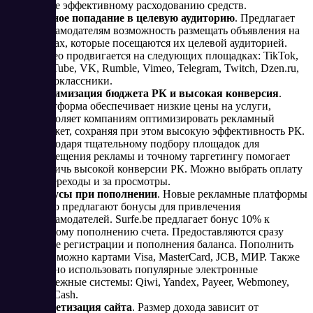
более эффективному расходованию средств.
Точное попадание в целевую аудиторию
. Предлагает
рекламодателям возможность размещать объявления на
сайтах, которые посещаются их целевой аудиторией.
Видео продвигается на следующих площадках: TikTok,
YouTube, VK, Rumble, Vimeo, Telegram, Twitch, Dzen.ru,
Oдноклассники.
Оптимизация бюджета РК и высокая конверсия
.
Платформа обеспечивает низкие цены на услуги,
позволяет компаниям оптимизировать рекламный
бюджет, сохраняя при этом высокую эффективность РК.
Благодаря тщательному подбору площадок для
размещения рекламы и точному таргетингу помогает
достичь высокой конверсии РК. Можно выбрать оплату
за переходы и за просмотры.
Бонусы при пополнении
. Новые рекламные платформы
часто предлагают бонусы для привлечения
рекламодателей. Surfe.be предлагает бонус 10% к
первому пополнению счета. Предоставляются сразу
после регистрации и пополнения баланса. Пополнить
счет можно картами Visa, MasterCard, JCB, МИР. Также
можно использовать популярные электронные
платежные системы: Qiwi, Yandex, Payeer, Webmoney,
AdvCash.
Монетизация сайта
. Размер дохода зависит от