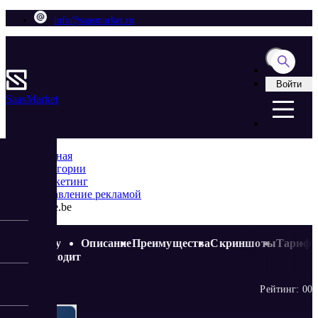
info@saasmarket.ru
Войти
Saas
Market
Главная
Категории
Маркетинг
Управление рекламой
Surfe.be
Кому
Описание
Преимущества
Скриншоты
Тариф
подходит
Рейтинг:
0
0