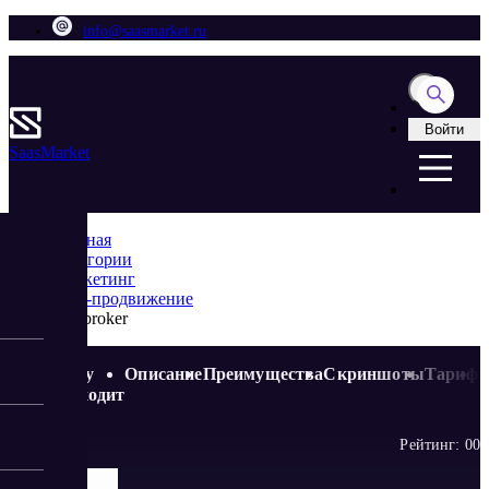
info@saasmarket.ru
Войти
Saas
Market
Главная
Категории
Маркетинг
SEO-продвижение
Textbroker
Кому
Описание
Преимущества
Скриншоты
Тариф
подходит
Рейтинг:
0
0