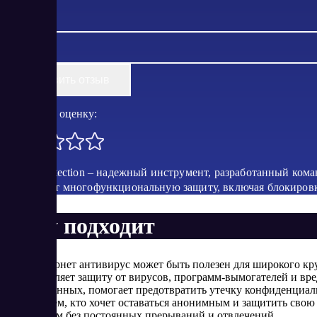
Оставить отзыв
Поставить оценку:
Threat Protection – надежный инструмент, разработанный ко
предлагает многофункциональную защиту, включая блокировку
Кому подходит
Этот интернет антивирус может быть полезен для широкого кру
предоставляет защиту от вирусов, программ-вымогателей и вр
ценных данных, помогает предотвратить утечку конфиденциаль
полезно тем, кто хочет оставаться анонимным и защитить свою 
интернетом без постоянных прерываний и отвлечений.