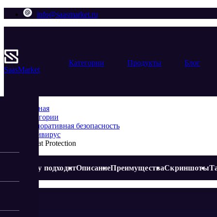
info@saasmarket.ru
Категории
Продукты
Блог
Saas
Market
Главная
Категории
Корпоративная безопасность
Антивирус
Threat Protection
Кому подходит
Описание
Преимущества
Скриншоты
Т