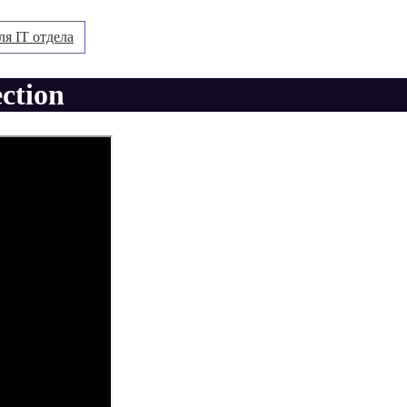
ля IT отдела
ction