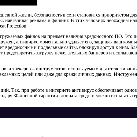
дневной жизни, безопасность в сети становится приоритетом дл
ры, навязчивая реклама и фишинг. В этих условиях необходим на
t Protection.
гружаемых файлов на предмет наличия вредоносного ПО. Это поз
ружен, антивирус моментально удаляет его, защищая ваш компь
нает вредоносные и поддельные сайты, блокируя доступ к ним. Б
т предотвратить загрузку нежелательных баннеров и всплывающ
ировка трекеров – инструментов, используемым для отслеживан
екламных целей или даже для кражи личных данных. Инструмент
опций. Так, при работе в интернете антивирус обеспечивает одно
годаря 30-дневной гарантии возврата средств можно испытать сер