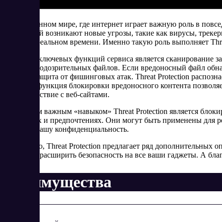
В современном мире, где интернет играет важную роль в повсе
технологий возникают новые угрозы, такие как вирусы, треке
защиту в реальном времени. Именно такую роль выполняет Threa
Одной из ключевых функций сервиса является сканирование за
загрузки подозрительных файлов. Если вредоносный файл обна
является защита от фишинговых атак. Threat Protection распоз
рекламы: функция блокировки вредоносного контента позволяе
взаимодействие с веб-сайтами.
Еще одним важным «навыком» Threat Protection является блок
привычках и предпочтениях. Они могут быть применены для р
защищая вашу конфиденциальность.
Кроме того, Threat Protection предлагает ряд дополнительных 
позволяет расширить безопасность на все ваши гаджеты. А бла
Преимущества