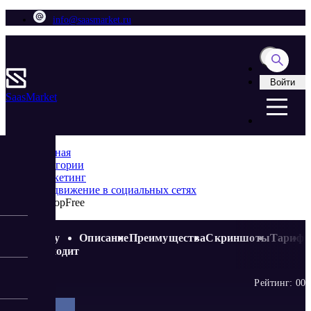
info@saasmarket.ru
Войти
Saas
Market
Главная
Категории
Маркетинг
Продвижение в социальных сетях
TikTopFree
Кому
Описание
Преимущества
Скриншоты
Тариф
подходит
Рейтинг:
0
0