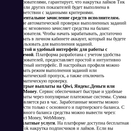
пользователями, гарантирует, что накрутка лайков Тик
Ток или других показателей будет выполнена в
соответствии с заданными критериями.
Моментальное зачисление средств исполнителям.
После автоматической проверки выполненных заданий
сервис мгновенно зачисляет средства на баланс
пользователя. Чтобы начать зарабатывать, достаточно
выбрать в личном кабинете аккаунт, который вы будете
использовать для выполнения заданий.
Простой и удобный интерфейс для работы с
системой
. Платформа разработана с учетом удобства
пользователей, предоставляет простой и интуитивно
понятный интерфейс. В настройках профиля можно
выбрать режим выполнения заданий или
автоматический пропуск, а также отключить
автоматическую проверку.
Быстрые выплаты на Qiwi, Яндекс.Деньги или
WebMoney
. Сервис обеспечивает быстрые и удобные
выплаты через популярные платежные системы. Сумма
обновляется раз в час. Заработанные монеты можно
вывести только с основного и партнерского баланса. С
основного баланса средства можно вывести через:
Perfect Money, WebMoney.
Бесплатные услуги
. На платформе доступна бесплатная
Tik Tok накрутка подписчиков и лайков. Если вы