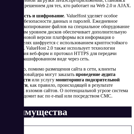
для мгновенной загрузки JavaScript-приложений, становясь
отличным решением для тех, кто работает на Web 2.0 и AJAX.
Безопасность и шифрование
. ValueHost уделяет особое
внимание безопасности данных и паролей. Ежедневное
резервное копирование файлов на специальное оборудование
с резервным уровнем дисков обеспечивает дополнительную
защиту. В новой версии платформы вся информация о
пользователях шифруется с использованием криптостойкого
алгоритма. ValueHost 2.0 также использует технологии
шифрования веб-форм и протокол HTTPS для передачи
данных в зашифрованном виде через сеть.
Кроме того, помимо размещения сайта в сети, клиенты
хостинг-провайдера могут заказать
проведение
аудита
безопасности
или услугу
мониторинга подозрительной
активности
, как правило, происходящей в результате
нецелевых взломов сайтов. О потенциальной угрозе система
тут же уведомит вас по e-mail или посредством СМС.
Преимущества