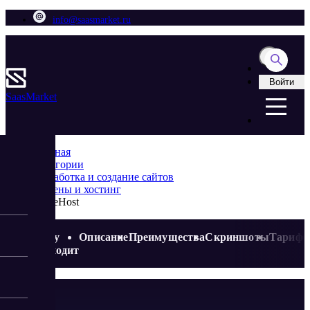
info@saasmarket.ru
Войти
Saas
Market
Главная
Категории
Разработка и создание сайтов
Домены и хостинг
ValueHost
Кому
Описание
Преимущества
Скриншоты
Тариф
подходит