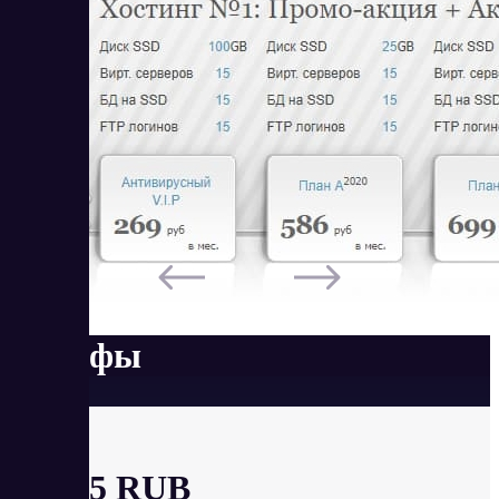
Тарифы
План А
от 895 RUB