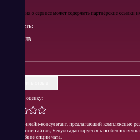
Информация о сервисе может содержать партнёрские ссылки 
Стоимость:
от
25
RUB
Оставить отзыв
Поставить оценку:
Venyoo – онлайн-консультант, предлагающий комплексные ре
сканировании сайтов, Venyoo адаптируется к особенностям к
CRM и гибкие опции чата.