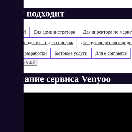
Кому подходит
Для SMM
Для администратора
Для директора по марк
Для руководителя отдела продаж
Для руководителя юриди
Для web-разработки
Бытовые услуги
Для e-commerce
Показать ещё
Описание сервиса Venyoo