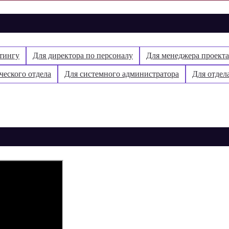
етингу
Для директора по персоналу
Для менеджера проекта
ческого отдела
Для системного администратора
Для отдел