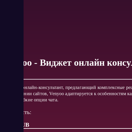
Venyoo - Виджет онлайн консу
Venyoo – онлайн-консультант, предлагающий комплексные ре
сканировании сайтов, Venyoo адаптируется к особенностям к
CRM и гибкие опции чата.
Стоимость:
от 25 RUB