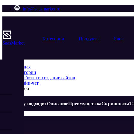
info@saasmarket.ru
Категории
Продукты
Блог
Saas
Market
Главная
Категории
Разработка и создание сайтов
Онлайн-чат
Venyoo
Кому подходит
Описание
Преимущества
Скриншоты
Т