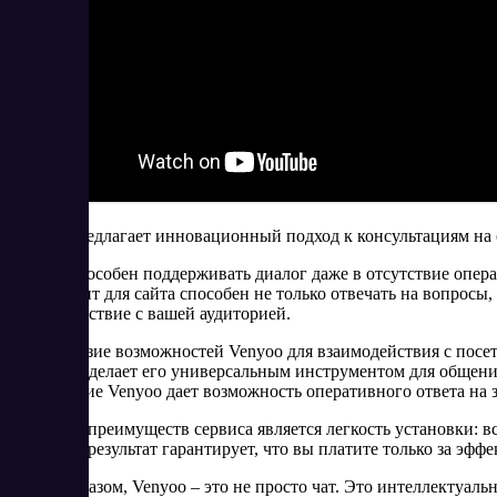
Venyoo предлагает инновационный подход к консультациям на 
Сервис способен поддерживать диалог даже в отсутствие опера
консультант для сайта способен не только отвечать на вопросы
взаимодействие с вашей аудиторией.
Разнообразие возможностей Venyoo для взаимодействия с посет
сайта, что делает его универсальным инструментом для общен
приложение Venyoo дает возможность оперативного ответа на 
Одним из преимуществ сервиса является легкость установки: 
оплаты за результат гарантирует, что вы платите только за эфф
Таким образом, Venyoo – это не просто чат. Это интеллектуаль